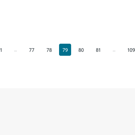
1
77
78
79
80
81
109
...
...