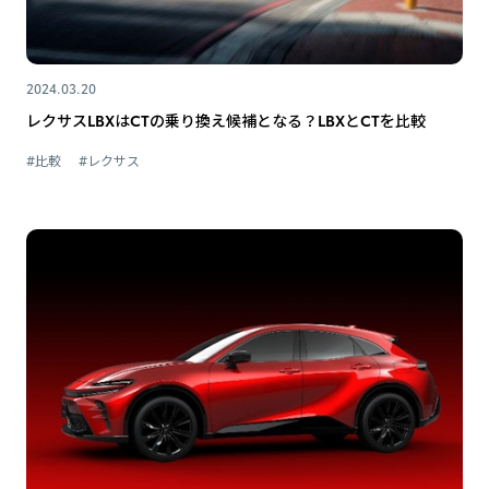
2024.03.20
レクサスLBXはCTの乗り換え候補となる？LBXとCTを比較
#比較
#レクサス