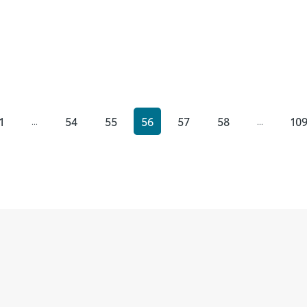
1
54
55
56
57
58
10
...
...