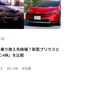
.30
Rの乗り換え先候補？新型プリウスと
C-HR」を比較
ス
#C-HR
#比較