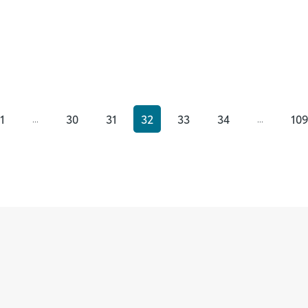
1
30
31
32
33
34
109
...
...