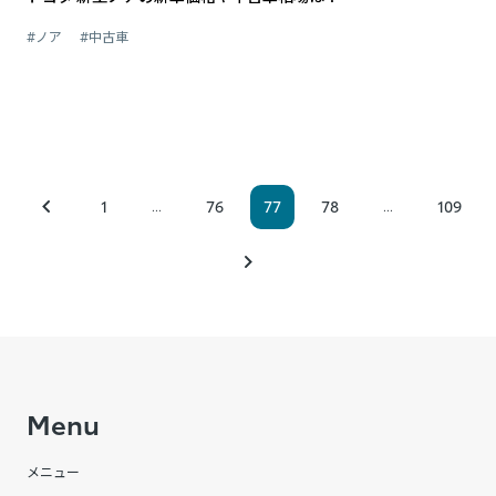
#ノア
#中古車
1
76
77
78
109
...
...
Menu
メニュー