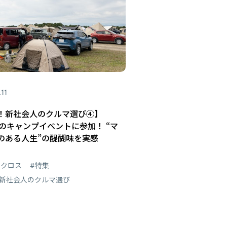
.11
！新社会人のクルマ選び④】
TOのキャンプイベントに参加！ “マ
のある人生”の醍醐味を実感
 クロス
#特集
！新社会人のクルマ選び