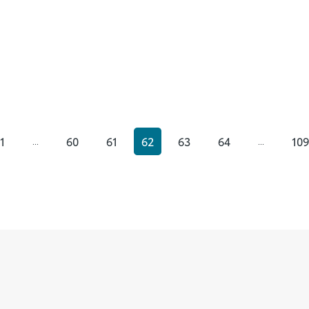
1
60
61
62
63
64
109
...
...