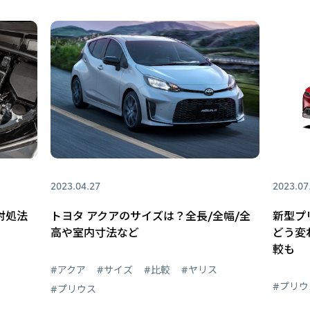
2023.04.27
2023.07
対処法
トヨタ アクアのサイズは？全長/全幅/全
新型プ
高や室内寸法など
どう変
較も
#アクア
#サイズ
#比較
#ヤリス
#プリウ
#プリウス