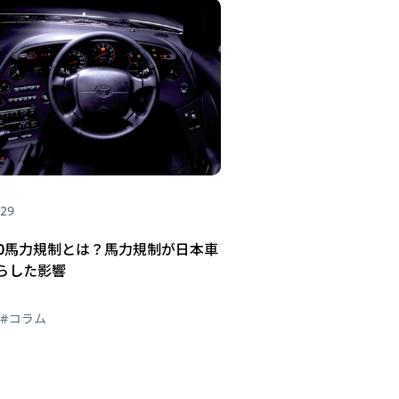
.29
80馬力規制とは？馬力規制が日本車
らした影響
#コラム