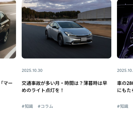
2025.10.30
2025.10
「マー
交通事故が多い月・時間は？薄暮時は早
車の2
めのライト点灯を！
にもた
#知識
#コラム
#知識