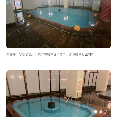
大浴場「むらさき」。夜は照明おさえめで、より癒やし空間に