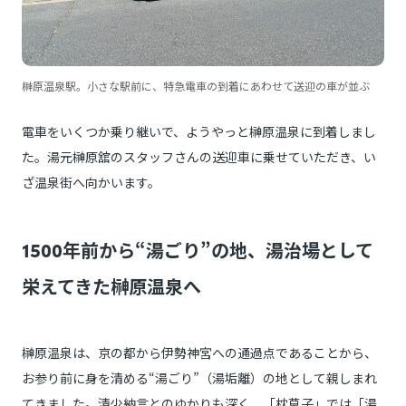
榊原温泉駅。小さな駅前に、特急電車の到着にあわせて送迎の車が並ぶ
電車をいくつか乗り継いで、ようやっと榊原温泉に到着しまし
た。湯元榊原舘のスタッフさんの送迎車に乗せていただき、い
ざ温泉街へ向かいます。
1500年前から“湯ごり”の地、湯治場として
栄えてきた榊原温泉へ
榊原温泉は、京の都から伊勢神宮への通過点であることから、
お参り前に身を清める“湯ごり”（湯垢離）の地として親しまれ
てきました。清少納言とのゆかりも深く、「枕草子」では「湯