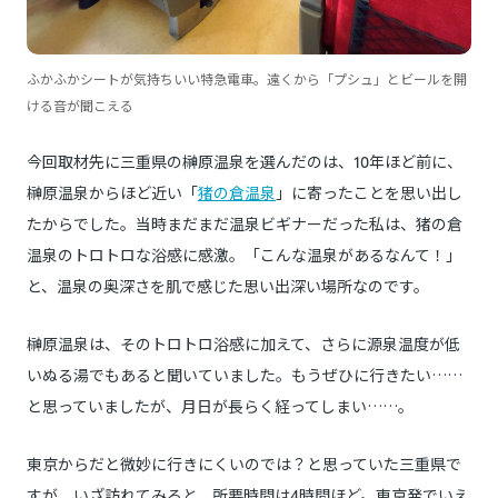
ふかふかシートが気持ちいい特急電車。遠くから「プシュ」とビールを開
ける音が聞こえる
今回取材先に三重県の榊原温泉を選んだのは、10年ほど前に、
榊原温泉からほど近い「
猪の倉温泉
」に寄ったことを思い出し
たからでした。当時まだまだ温泉ビギナーだった私は、猪の倉
温泉のトロトロな浴感に感激。「こんな温泉があるなんて！」
と、温泉の奥深さを肌で感じた思い出深い場所なのです。
榊原温泉は、そのトロトロ浴感に加えて、さらに源泉温度が低
いぬる湯でもあると聞いていました。もうぜひに行きたい……
と思っていましたが、月日が長らく経ってしまい……。
東京からだと微妙に行きにくいのでは？と思っていた三重県で
すが、いざ訪れてみると、所要時間は4時間ほど。東京発でいえ