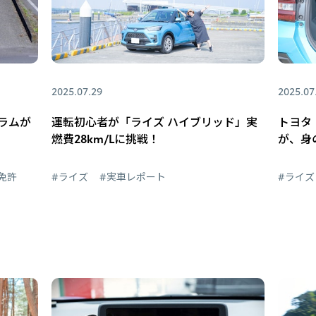
2025.07.29
2025.07
ュラムが
運転初心者が「ライズ ハイブリッド」実
トヨタ
燃費28km/Lに挑戦！
が、身
免許
#ライズ
#実車レポート
#ライズ