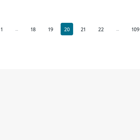
1
18
19
20
21
22
109
...
...