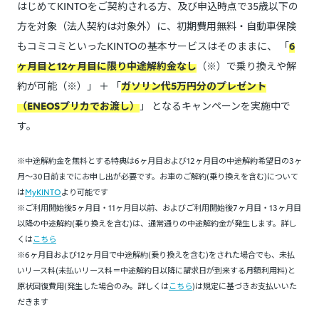
はじめてKINTOをご契約される方、及び申込時点で35歳以下の
方を対象（法人契約は対象外）に、初期費用無料・自動車保険
もコミコミといったKINTOの基本サービスはそのままに、 「
6
ヶ月目と12ヶ月目に限り中途解約金なし
（※）で乗り換えや解
約が可能（※）」 ＋ 「
ガソリン代5万円分のプレゼント
（ENEOSプリカでお渡し）
」 となるキャンペーンを実施中で
す。
※中途解約金を無料とする特典は6ヶ月目および12ヶ月目の中途解約希望日の3ヶ
月～30日前までにお申し出が必要です。お車のご解約(乗り換えを含む)について
は
MyKINTO
より可能です
※ご利用開始後5ヶ月目・11ヶ月目以前、およびご利用開始後7ヶ月目・13ヶ月目
以降の中途解約(乗り換えを含む)は、通常通りの中途解約金が発生します。詳し
くは
こちら
※6ヶ月目および12ヶ月目で中途解約(乗り換えを含む)をされた場合でも、未払
いリース料(未払いリース料＝中途解約日以降に請求日が到来する月額利用料)と
原状回復費用(発生した場合のみ。詳しくは
こちら
)は規定に基づきお支払いいた
だきます