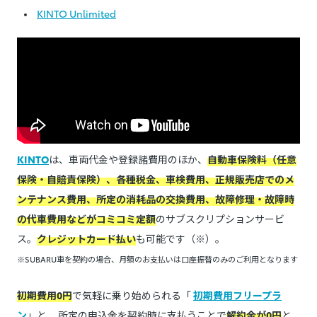
KINTO Unlimited
KINTO
は、車両代金や登録諸費用のほか、
自動車保険料（任意
保険・自賠責保険）、各種税金、車検費用、正規販売店でのメ
ンテナンス費用、所定の消耗品の交換費用、故障修理・故障時
の代車費用などがコミコミ定額
のサブスクリプションサービ
ス。
クレジットカード払い
も可能です（※）。
※SUBARU車を契約の場合、月額のお支払いは口座振替のみのご利用となります
初期費用0円
で気軽に乗り始められる「
初期費用フリープラ
ン
」と、 所定の申込金を契約時に支払うことで
解約金が0円
と