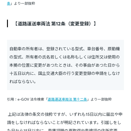
条
」より一部抜粋
【道路運送車両法 第12条（変更登録）】
自動車の所有者は、登録されている型式、車台番号、原動機
の型式、所有者の氏名若しくは名称もしくは住所又は使用の
本拠の位置に変更があつたときは、その事由があつた日から
十五日以内に、国土交通大臣の行う変更登録の申請をしなけ
ればならない。
引用：e-GOV 法令検索「
道路運送車両法 第十二条
」より一部抜粋
上記は法律の条文の抜粋ですが、いずれも15日以内に届出や申
請をしなければならないことが明記されています。引越しをし
た日から15日以内に、車庫証明の再取得や車検証の住所変更