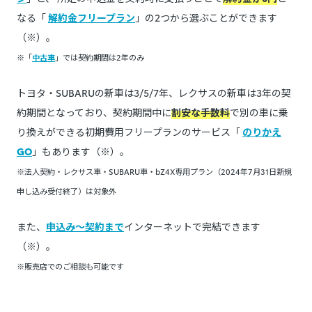
なる「
解約金フリープラン
」の2つから選ぶことができます
（※）。
※「
中古車
」では契約期間は2年のみ
トヨタ・SUBARUの新車は3/5/7年、レクサスの新車は3年の契
約期間となっており、契約期間中に
割安な手数料
で別の車に乗
り換えができる初期費用フリープランのサービス「
のりかえ
GO
」もあります（※）。
※法人契約・レクサス車・SUBARU車・bZ4X専用プラン（2024年7月31日新規
申し込み受付終了）は対象外
また、
申込み～契約まで
インターネットで完結できます
（※）。
※販売店でのご相談も可能です