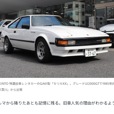
b by KINTO 特選旧車レンタカーのGA61型「セリカXX」。グレードは2000GTで198
 東京深川」から出発
ルマから降りたあとも記憶に残る。旧車人気の理由がわかるよ