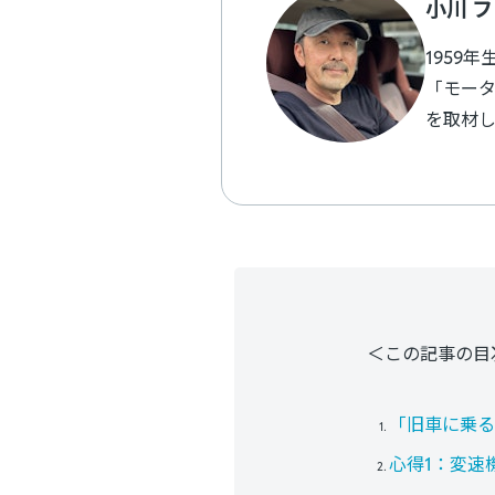
小川 
1959
「モー
を取材し
＜この記事の目
「旧車に乗
心得1：変速