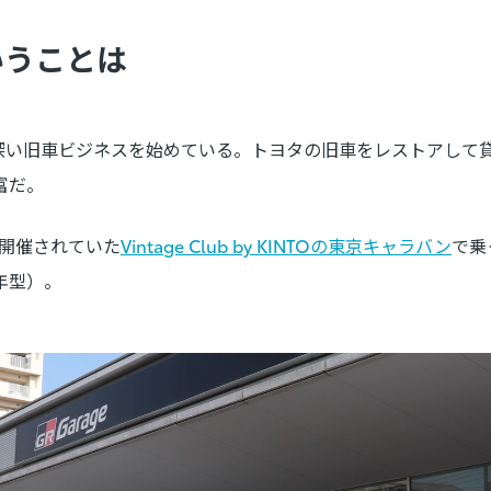
いうことは
深い旧車ビジネスを始めている。トヨタの旧車をレストアして
富だ。
日で開催されていた
Vintage Club by KINTOの東京キャラバン
で乗
5年型）。