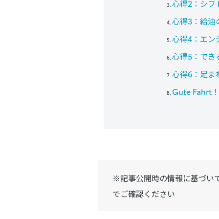
心得2：シフ
心得3：給油
心得4：エン
心得5：でき
心得6：足ま
Gute Fa
※記事公開時の情報に基づい
でご確認ください