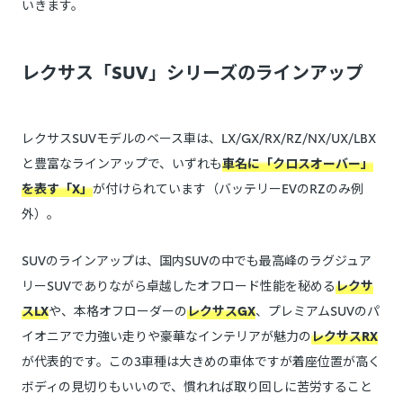
いきます。
レクサス「SUV」シリーズのラインアップ
レクサスSUVモデルの
ベース車
は、LX/GX/RX/RZ/NX/UX/LBX
と豊富なラインアップで、いずれも
車名に「クロスオーバー」
を表す「X」
が付けられています（バッテリーEVのRZのみ例
外）。
SUVのラインアップは、国内SUVの中でも最高峰のラグジュア
リーSUVでありながら卓越したオフロード性能を秘める
レクサ
スLX
や、本格オフローダーの
レクサスGX
、プレミアムSUVのパ
イオニアで力強い走りや豪華なインテリアが魅力の
レクサスRX
が代表的です。この3車種は大きめの車体ですが着座位置が高く
ボディの見切りもいいので、慣れれば取り回しに苦労すること