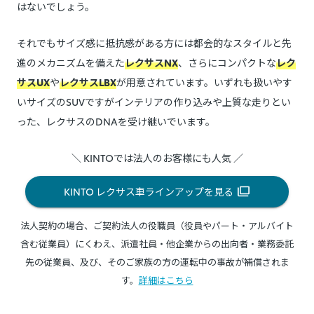
はないでしょう。
それでもサイズ感に抵抗感がある方には都会的なスタイルと先
進のメカニズムを備えた
レクサスNX
、さらにコンパクトな
レク
サスUX
や
レクサスLBX
が用意されています。いずれも扱いやす
いサイズのSUVですがインテリアの作り込みや上質な走りとい
った、レクサスのDNAを受け継いでいます。
＼ KINTOでは法人のお客様にも人気 ／
KINTO レクサス車ラインアップを見る
法人契約の場合、ご契約法人の役職員（役員やパート・アルバイト
含む従業員）にくわえ、派遣社員・他企業からの出向者・業務委託
先の従業員、及び、そのご家族の方の運転中の事故が補償されま
す。
詳細はこちら