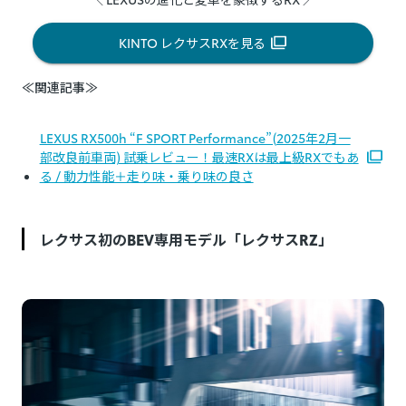
KINTO レクサスRXを見る
≪関連記事≫
LEXUS RX500h “F SPORT Performance”(2025年2月一
部改良前車両) 試乗レビュー！最速RXは最上級RXでもあ
る / 動力性能＋走り味・乗り味の良さ
レクサス初のBEV専用モデル「レクサスRZ」