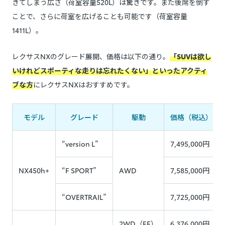
きてしまう広さ（荷室容量520L）は驚きです。また後席を倒す
ことで、さらに荷室を広げることも可能です（荷室容量
1411L）。
レクサスNXのグレード展開、価格は以下の通り。
「SUVは欲し
いけれどスポーティな走りは忘れたくない」といったアクティ
ブな方
にレクサスNXはおすすめです。
モデル
グレード
駆動
価格（税込）
“version L”
7,495,000円
NX450h+
“F SPORT”
AWD
7,585,000円
“OVERTRAIL”
7,725,000円
2WD（FF）
6,376,000円