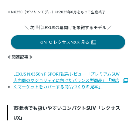
※NX250（ガソリンモデル）は2025年6月をもって生産終了
＼ 次世代LEXUSの幕開けを象徴するモデル ／
KINTO レクサスNXを見る
≪関連記事≫
LEXUS NX350h F SPORT試乗レビュー「プレミアムSUV
志向層のマジョリティに向けたバランス型商品」「幅広
くマーケットをカバーする商品づくりの見本」
市街地でも扱いやすいコンパクトSUV「レクサス
UX」