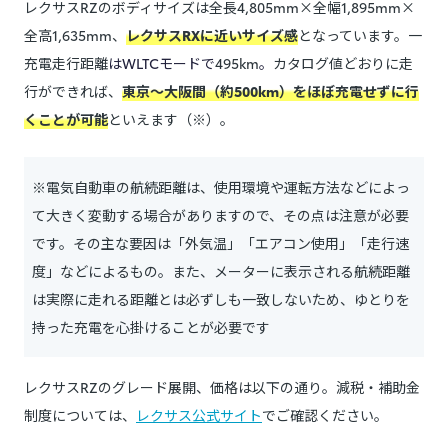
レクサスRZのボディサイズは全長4,805mm×全幅1,895mm×
全高1,635mm、
レクサスRXに近いサイズ感
となっています。一
充電走行距離
はWLTCモードで
495km
。
カタログ値どおりに走
行ができれば、
東京～大阪間（約500km）をほぼ充電せずに行
くことが可能
といえます（※）。
※電気自動車の航続距離は、使用環境や運転方法などによっ
て大きく変動する場合がありますので、その点は注意が必要
です。その主な要因は「外気温」「エアコン使用」「走行速
度」などによるもの。また、メーターに表示される航続距離
は実際に走れる距離とは必ずしも一致しないため、
ゆとりを
持った充電を心掛けることが必要
です
レクサスRZのグレード展開、価格は以下の通り。減税・補助金
制度については、
レクサス公式サイト
でご確認ください。