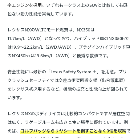
率エンジンを採用。
いずれも一クラス上のSUVと比較しても遜
色ない動力性能を実現しています。
レクサスNXのWLTCモード燃費は、NX350は
11.7km/L（AWD）となっており、ハイブリッド車のNX350hで
は19.9～22.2km/L（2WD/AWD）、プラグインハイブリッド車
のNX450h+は19.6km/L（AWD）と優秀な数値です。
安全性能には最新の「Lexus Safety System ＋」を用意。プリ
クラッシュセーフティでは交差点衝突回避支援（出合頭車両）
をレクサス初採用するなど、機能の拡充と性能向上が図られて
います。
レクサスNXのボディサイズは比較的コンパクトですが居住空間
は広く、ラゲージルームも広さと使い勝手に優れています。例
えば、
ゴルフバッグならリヤシートを倒すことなく3個を収納
で