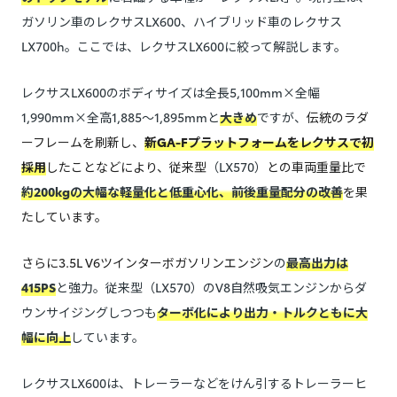
ガソリン車のレクサスLX600、ハイブリッド車のレクサス
LX700h。ここでは、レクサスLX600に絞って解説します。
レクサスLX600のボディサイズは全長5,100mm×全幅
1,990mm×全高1,885～1,895mmと
大きめ
ですが、
伝統のラダ
ーフレームを刷新し、
新GA-Fプラットフォームをレクサスで初
採用
したことなどにより、従来型
（LX570）
との車両重量比で
約200kgの大幅な軽量化と低重心化、前後重量配分の改善
を果
たしています。
さらに3.5L V6ツインターボガソリンエンジン
の
最高出力は
415PS
と強力。従来型（LX570）のV8自然吸気エンジンからダ
ウンサイジングしつつも
ターボ化により出力・トルクともに大
幅に向上
しています。
レクサスLX600は、トレーラーなどをけん引するトレーラーヒ