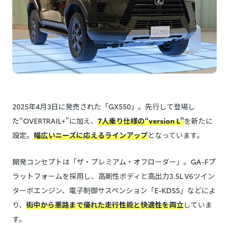
2025年4月3日に発売された「GX550」。先行して登場し
た“OVERTRAIL+”に加え、
7人乗り仕様の“version L”
を新たに
設定。
幅広いニーズに応えるラインアップ
となっています。
開発コンセプトは「ザ・プレミアム・オフローダー」。GA-Fプ
ラットフォームを採用し、高剛性ボディと高出力3.5L V6ツイン
ターボエンジン、電子制御サスペンション「E-KDSS」などによ
り、
街中から悪路まで優れた走行性能と快適性を両立
していま
す。