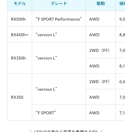
モデル
グレード
駆動
価格（
RX500h
“F SPORT Performance”
AWD
9,030
RX450h+
“version L”
AWD
8,870
2WD（FF）
7,600
RX350h
“version L”
AWD
8,110
2WD（FF）
6,680
“version L”
RX350
AWD
7,090
“F SPORT”
AWD
7,130
＼ LEXUSの進化と変革を象徴するRX ／