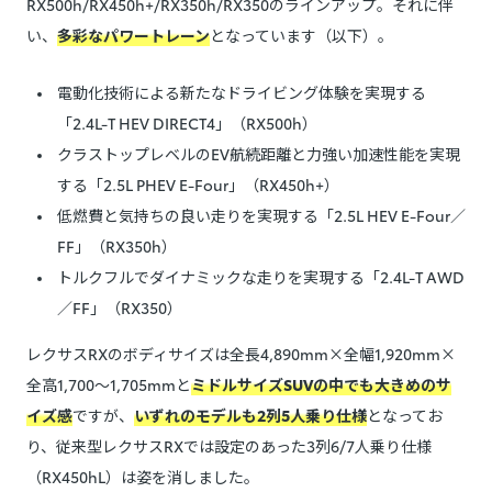
RX500h/RX450h+/RX350h/RX350のラインアップ。それに伴
い、
多彩なパワートレーン
となっています（以下）。
電動化技術による新たなドライビング体験を実現する
「2.4L-T HEV DIRECT4」（RX500h）
クラストップレベルのEV航続距離と力強い加速性能を実現
する「2.5L PHEV E-Four」（RX450h+）
低燃費と気持ちの良い走りを実現する「2.5L HEV E-Four／
FF」（RX350h）
トルクフルでダイナミックな走りを実現する「2.4L-T AWD
／FF」（RX350）
レクサスRXのボディサイズは全長4,890mm×全幅1,920mm×
全高1,700～1,705mmと
ミドルサイズSUVの中でも大きめのサ
イズ感
ですが、
いずれのモデルも2列5人乗り仕様
となってお
り、従来型レクサスRXでは設定のあった3列6/7人乗り仕様
（RX450hL）は姿を消しました。