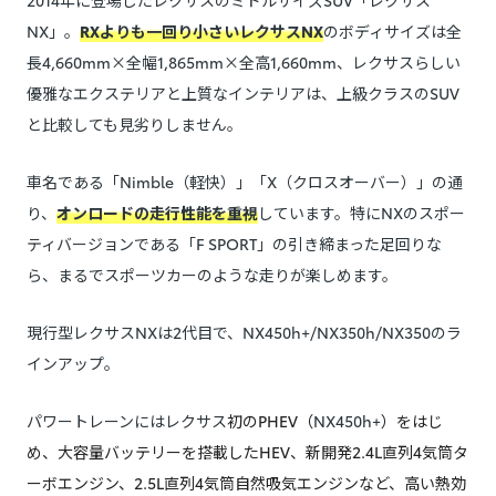
2014年に登場したレクサスのミドルサイズSUV「レクサス
NX」。
RXよりも一回り小さいレクサスNX
のボディサイズは全
長4,660mm×全幅1,865mm×全高1,660mm、レクサスらしい
優雅なエクステリアと上質なインテリアは、上級クラスのSUV
と比較しても見劣りしません。
車名である「Nimble（軽快）」「X（クロスオーバー）」の通
り、
オンロードの走行性能を重視
しています。特にNXのスポー
ティバージョンである「F SPORT」の引き締まった足回りな
ら、まるでスポーツカーのような走りが楽しめます。
現行型レクサスNXは2代目で、NX450h+/NX350h/NX350のラ
インアップ。
パワートレーンにはレクサス
初のPHEV（
NX450h+
）をはじ
め、大容量バッテリーを搭載したHEV、新開発2.4L直列4気筒タ
ーボエンジン、2.5L直列4気筒自然吸気エンジンなど、高い熱効