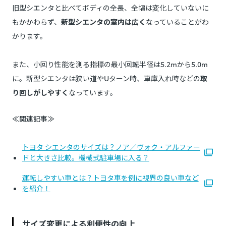
旧型シエンタと比べてボディの全長、全幅は変化していないに
もかかわらず、
新型シエンタの室内は広く
なっていることがわ
かります。
また、小回り性能を測る指標の最小回転半径は5.2mから5.0m
に。新型シエンタは狭い道やUターン時、車庫入れ時などの
取
り回しがしやすく
なっています。
≪関連記事≫
トヨタ シエンタのサイズは？ノア／ヴォク・アルファー
ドと大きさ比較。機械式駐車場に入る？
運転しやすい車とは？トヨタ車を例に視界の良い車など
を紹介！
サイズ変更による利便性の向上