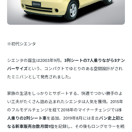
※初代シエンタ
シエンタの誕生は2003年9月。
3列シートの7人乗りながら5ナン
バーサイズ
という、コンパクトでゆとりのある空間設計がされ
たミニバンとして発売されました。
家族の生活をしっかりとサポートする、快適でつかい勝手のよ
い工夫がたくさん詰め込まれたシエンタは人気を獲得。2015年
のフルモデルチェンジを経て2018年のマイナーチェンジでは
5
人乗りの2列シート車
を追加、2019年8月には
ミニバン史上初と
なる新車販売台数月間1位
を記録し、その後もロングセラーを続