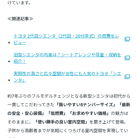
けています。
≪関連記事≫
トヨタ 2代目シエンタ（2代目・2015年式）の燃費をレ
ビュー
旧型シエンタの内装は？シートアレンジや荷室・収納を
紹介！
実用性の高さと広々空間が女性にも人気のトヨタ「シエ
ンタ」
約7年ぶりのフルモデルチェンジとなる新型シエンタは初代から
一貫してこだわってきた
「扱いやすい5ナンバーサイズ」「最新
の安全・安心装備」「低燃費」「お求めやすい価格」
の魅力は
そのままに、
「使い勝手の良い室内空間」
を磨き上げて登場。
子供から高齢者までが気軽にくつろげる室内空間を実現してい