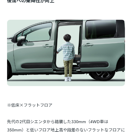
後席への乗降性が向上
※低床×フラットフロア
先代の2代目シエンタから踏襲した330mm（4WD車は
350mm）と低いフロア地上高や段差のないフラットなフロアに