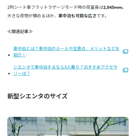
2列シート車フラットラゲージモード時の荷室長は
2,045mm
。
大きな荷物が積めるほか、
車中泊も可能な広さ
です。
≪関連記事≫
車中泊とは？車中泊のルールや注意点、メリットなどを
紹介！
シエンタで車中泊するなら5人乗り？おすすめアクセサ
リーは？
新型シエンタのサイズ