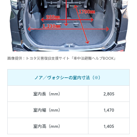
画像提供：トヨタ災害復旧支援サイト「車中泊避難ヘルプBOOK」
ノア／ヴォクシーの室内寸法（※）
室内長（mm）
2,805
室内幅（mm）
1,470
室内高（mm）
1,405