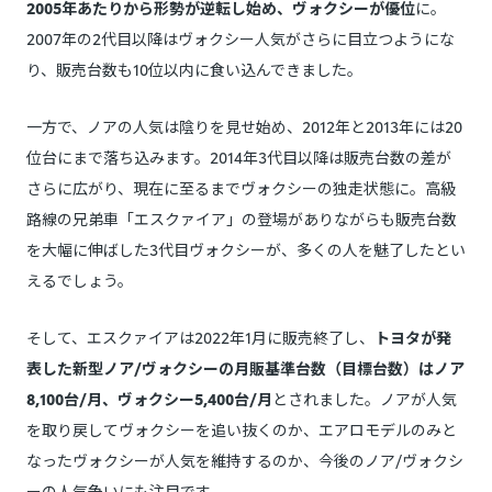
2005年あたりから形勢が逆転し始め、ヴォクシーが優位
に。
2007年の2代目以降はヴォクシー人気がさらに目立つようにな
り、販売台数も10位以内に食い込んできました。
一方で、ノアの人気は陰りを見せ始め、2012年と2013年には20
位台にまで落ち込みます。2014年3代目以降は販売台数の差が
さらに広がり、現在に至るまでヴォクシーの独走状態に。高級
路線の兄弟車「エスクァイア」の登場がありながらも販売台数
を大幅に伸ばした3代目ヴォクシーが、多くの人を魅了したとい
えるでしょう。
そして、エスクァイアは2022年1月に販売終了し、
トヨタが発
表した新型ノア/ヴォクシーの月販基準台数（目標台数）はノア
8,100台/月、ヴォクシー5,400台/月
とされました。ノアが人気
を取り戻してヴォクシーを追い抜くのか、エアロモデルのみと
なったヴォクシーが人気を維持するのか、今後のノア/ヴォクシ
ーの人気争いにも注目です。