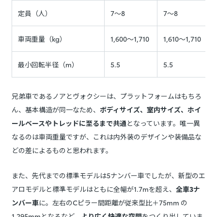
定員（人）
7～8
7～8
車両重量（kg）
1,600～1,710
1,610～1,710
最小回転半径（m）
5.5
5.5
兄弟車であるノアとヴォクシーは、プラットフォームはもちろ
ん、基本構造が同一なため、
ボディサイズ、室内サイズ、ホイ
ールベースやトレッドに至るまで共通
となっています。唯一異
なるのは車両重量ですが、これは内外装のデザインや装備品な
どの差によるものと思われます。
また、先代までの標準モデルは5ナンバー車でしたが、新型のエ
アロモデルと標準モデルはともに全幅が1.7mを超え、
全車3ナ
ンバー車
に。左右のCピラー間距離が従来型比＋75mm の
1,295mmとなるなど、
より広く快適な空間
をつくり出していま