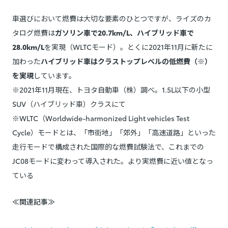
車選びにおいて燃費は大切な要素のひとつですが、ライズのカ
タログ燃費は
ガソリン車で20.7km/L、ハイブリッド車で
28.0km/L
を実現（WLTCモード）。とくに2021年11月に新たに
加わった
ハイブリッド車はクラストップレベルの低燃費（※）
を実現
しています。
※2021年11月現在、トヨタ自動車（株）調べ。1.5L以下の小型
SUV（ハイブリッド車）クラスにて
※WLTC（Worldwide-harmonized Light vehicles Test
Cycle）モードとは、「市街地」「郊外」「高速道路」といった
走行モードで構成された国際的な燃費試験法で、これまでの
JC08モードに変わって導入された。より実燃費に近い値となっ
ている
≪関連記事≫