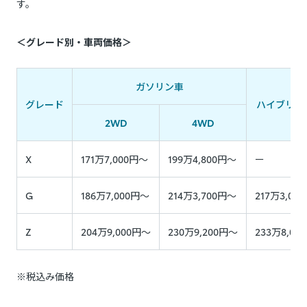
す。
＜グレード別・車両価格＞
ガソリン車
グレード
ハイブリッ
2WD
4WD
X
171万7,000円〜
199万4,800円〜
ー
G
186万7,000円〜
214万3,700円〜
217万3,00
Z
204万9,000円〜
230万9,200円〜
233万8,00
※税込み価格