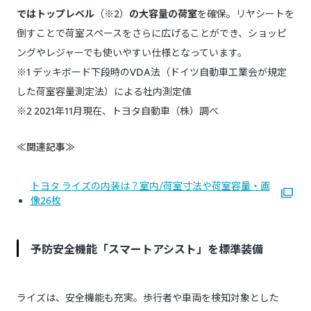
ではトップレベル
（※2）
の大容量の荷室
を確保。リヤシートを
倒すことで荷室スペースをさらに広げることができ、ショッピ
ングやレジャーでも使いやすい仕様となっています。
※1 デッキボード下段時のVDA法（ドイツ自動車工業会が規定
した荷室容量測定法）による社内測定値
※2 2021年11月現在、トヨタ自動車（株）調べ
≪関連記事≫
トヨタ ライズの内装は？室内/荷室寸法や荷室容量・画
像26枚
予防安全機能「スマートアシスト」を標準装備
ライズは、安全機能も充実。歩行者や車両を検知対象とした