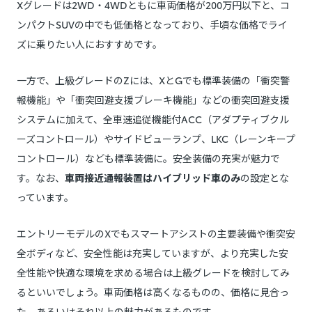
Xグレードは2WD・4WDともに車両価格が200万円以下と、コ
ンパクトSUVの中でも低価格となっており、手頃な価格でライ
ズに乗りたい人におすすめです。
一方で、上級グレードのZには、XとGでも標準装備の「衝突警
報機能」や「衝突回避支援ブレーキ機能」などの衝突回避支援
システムに加えて、全車速追従機能付ACC（アダプティブクル
ーズコントロール）やサイドビューランプ、LKC（レーンキープ
コントロール）なども標準装備に。安全装備の充実が魅力で
す。なお、
車両接近通報装置はハイブリッド車のみ
の設定とな
っています。
エントリーモデルのXでもスマートアシストの主要装備や衝突安
全ボディなど、安全性能は充実していますが、より充実した安
全性能や快適な環境を求める場合は上級グレードを検討してみ
るといいでしょう。車両価格は高くなるものの、価格に見合っ
た、あるいはそれ以上の魅力があるものです。