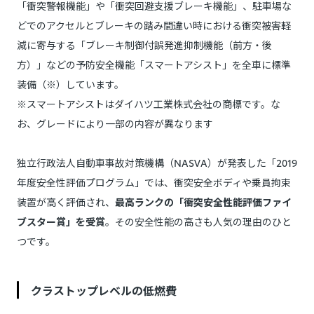
「衝突警報機能」や「衝突回避支援ブレーキ機能」、駐車場な
どでのアクセルとブレーキの踏み間違い時における衝突被害軽
減に寄与する「ブレーキ制御付誤発進抑制機能（前方・後
方）」などの予防安全機能「スマートアシスト」を全車に標準
装備（※）しています。
※スマートアシストはダイハツ工業株式会社の商標です。な
お、グレードにより一部の内容が異なります
独立行政法人自動車事故対策機構（NASVA）が発表した「2019
年度安全性評価プログラム」では、衝突安全ボディや乗員拘束
装置が高く評価され、
最高ランクの「衝突安全性能評価ファイ
ブスター賞」を受賞
。その安全性能の高さも人気の理由のひと
つです。
クラストップレベルの低燃費