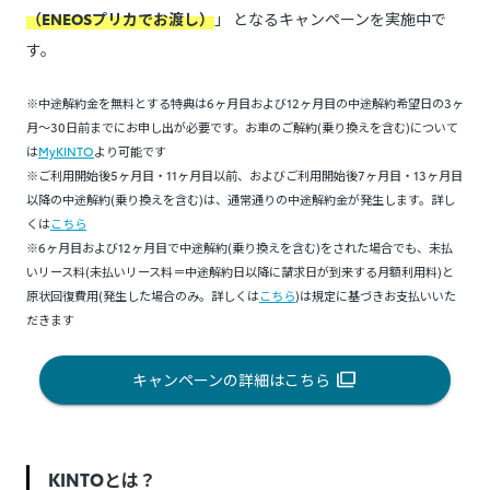
（ENEOSプリカでお渡し）
」 となるキャンペーンを実施中で
す。
※中途解約金を無料とする特典は6ヶ月目および12ヶ月目の中途解約希望日の3ヶ
月～30日前までにお申し出が必要です。お車のご解約(乗り換えを含む)について
は
MyKINTO
より可能です
※ご利用開始後5ヶ月目・11ヶ月目以前、およびご利用開始後7ヶ月目・13ヶ月目
以降の中途解約(乗り換えを含む)は、通常通りの中途解約金が発生します。詳し
くは
こちら
※6ヶ月目および12ヶ月目で中途解約(乗り換えを含む)をされた場合でも、未払
いリース料(未払いリース料＝中途解約日以降に請求日が到来する月額利用料)と
原状回復費用(発生した場合のみ。詳しくは
こちら
)は規定に基づきお支払いいた
だきます
キャンペーンの詳細はこちら
KINTOとは？