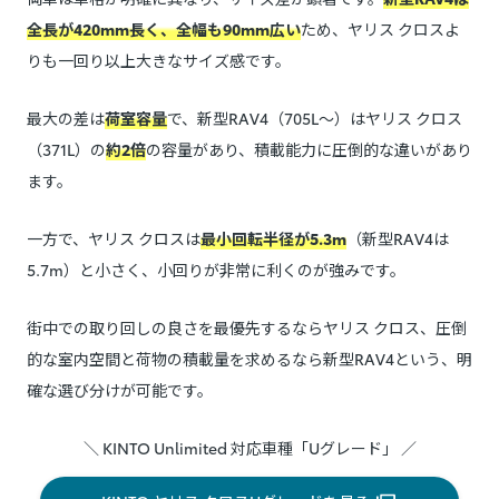
全長が420mm長く、全幅も90mm広い
ため、ヤリス クロスよ
りも一回り以上大きなサイズ感です。
最大の差は
荷室容量
で、新型RAV4（705L〜）はヤリス クロス
（371L）の
約2倍
の容量があり、積載能力に圧倒的な違いがあり
ます。
一方で、ヤリス クロスは
最小回転半径が5.3m
（新型RAV4は
5.7m）と小さく、小回りが非常に利くのが強みです。
街中での取り回しの良さを最優先するならヤリス クロス、圧倒
的な室内空間と荷物の積載量を求めるなら新型RAV4という、明
確な選び分けが可能です。
＼ KINTO Unlimited 対応車種「Uグレード」 ／