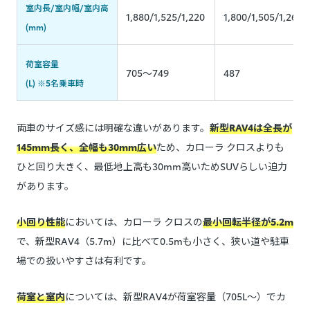
室内長/室内幅/室内高
1,880/1,525/1,220
1,800/1,505/1,260
(mm)
荷室容量
705～749
487
(L) ※5名乗車時
両車のサイズ感には明確な違いがあります。
新型RAV4は全長が
145mm長く、全幅も30mm広い
ため、カローラ クロスよりも
ひと回り大きく、最低地上高も30mm高いためSUVらしい迫力
があります。
小回り性能
においては、カローラ クロスの
最小回転半径が5.2m
で、新型RAV4（5.7m）に比べて0.5mも小さく、狭い道や駐車
場での扱いやすさは有利です。
荷室と室内
については、新型RAV4が荷室容量（705L〜）でカ