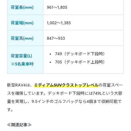
荷室長(mm)
961～1,805
荷室幅(mm)
1,002～1,385
荷室高(mm)
847～933
749（デッキボード下段時）
荷室容量(L)
705（デッキボード上段時）
※5名乗車時
新型RAV4は、
ミディアムSUVクラストップレベル
の荷室スペー
スを確保しています。デッキボード下段時には749Lという大容
量を実現し、9.5インチのゴルフバッグなら4個まで収納可能で
す。
≪関連記事≫