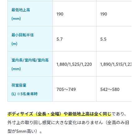
最低地上高
190
190
(mm)
最小回転半径
5.7
5.5
(m)
室内長/室内幅/室内高
1,880/1,525/1,220
1,890/1,515/1,230
(mm)
荷室容量
705～749
542～580
(L) ※5名乗車時
ボディサイズ（全長・全幅）や最低地上高は全く同じ
であり、
外寸上の取り回し感覚に大きな変化はありません（全高のみ旧
型が5mm高い）。