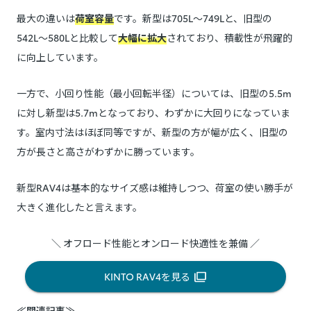
最大の違いは
荷室容量
です。新型は705L〜749Lと、旧型の
542L〜580Lと比較して
大幅に拡大
されており、積載性が飛躍的
に向上しています。
一方で、小回り性能（最小回転半径）については、旧型の5.5m
に対し新型は5.7mとなっており、わずかに大回りになっていま
す。室内寸法はほぼ同等ですが、新型の方が幅が広く、旧型の
方が長さと高さがわずかに勝っています。
新型RAV4は基本的なサイズ感は維持しつつ、荷室の使い勝手が
大きく進化したと言えます。
＼ オフロード性能とオンロード快適性を兼備 ／
KINTO RAV4を見る
≪関連記事≫