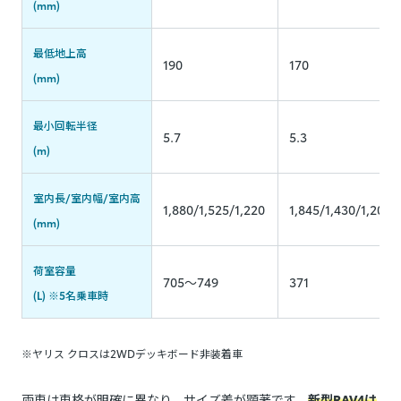
(mm)
最低地上高
190
170
(mm)
最小回転半径
5.7
5.3
(m)
室内長/室内幅/室内高
1,880/1,525/1,220
1,845/1,430/1,205
(mm)
荷室容量
705～749
371
(L) ※5名乗車時
※ヤリス クロスは2WDデッキボード非装着車
両車は車格が明確に異なり、サイズ差が顕著です。
新型RAV4は