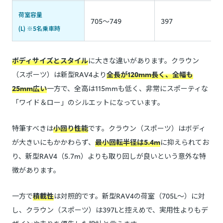
荷室容量
705～749
397
(L) ※5名乗車時
ボディサイズとスタイル
に大きな違いがあります。クラウン
（スポーツ）は新型RAV4より
全長が120mm長く、全幅も
25mm広い
一方で、全高は115mmも低く、非常にスポーティな
「ワイド＆ロー」のシルエットになっています。
特筆すべきは
小回り性能
です。クラウン（スポーツ）はボディ
が大きいにもかかわらず、
最小回転半径は5.4m
に抑えられてお
り、新型RAV4（5.7m）よりも取り回しが良いという意外な特
徴があります。
一方で
積載性
は対照的です。新型RAV4の荷室（705L〜）に対
し、クラウン（スポーツ）は397Lと控えめで、実用性よりもデ