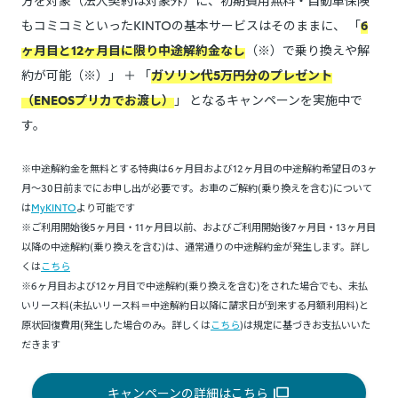
方を対象（法人契約は対象外）に、初期費用無料・自動車保険
もコミコミといったKINTOの基本サービスはそのままに、 「
6
ヶ月目と12ヶ月目に限り中途解約金なし
（※）で乗り換えや解
約が可能（※）」 ＋ 「
ガソリン代5万円分のプレゼント
（ENEOSプリカでお渡し）
」 となるキャンペーンを実施中で
す。
※中途解約金を無料とする特典は6ヶ月目および12ヶ月目の中途解約希望日の3ヶ
月～30日前までにお申し出が必要です。お車のご解約(乗り換えを含む)について
は
MyKINTO
より可能です
※ご利用開始後5ヶ月目・11ヶ月目以前、およびご利用開始後7ヶ月目・13ヶ月目
以降の中途解約(乗り換えを含む)は、通常通りの中途解約金が発生します。詳し
くは
こちら
※6ヶ月目および12ヶ月目で中途解約(乗り換えを含む)をされた場合でも、未払
いリース料(未払いリース料＝中途解約日以降に請求日が到来する月額利用料)と
原状回復費用(発生した場合のみ。詳しくは
こちら
)は規定に基づきお支払いいた
だきます
キャンペーンの詳細はこちら