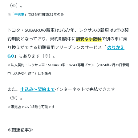
（※）。
※「
中古車
」では契約期間は2年のみ
トヨタ・SUBARUの新車は3/5/7年、レクサスの新車は3年の契
約期間となっており、契約期間中に
割安な手数料
で別の車に乗
り換えができる初期費用フリープランのサービス「
のりかえ
GO
」もあります（※）。
※法人契約・レクサス車・SUBARU車・bZ4X専用プラン（2024年7月31日新規
申し込み受付終了）は対象外
また、
申込み～契約まで
インターネットで完結できます
（※）。
※販売店でのご相談も可能です
≪関連記事≫