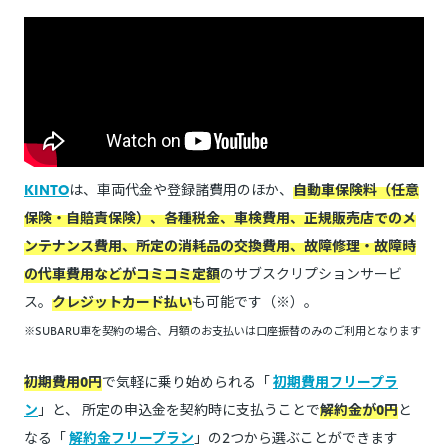
KINTO
は、車両代金や登録諸費用のほか、
自動車保険料（任意
保険・自賠責保険）、各種税金、車検費用、正規販売店でのメ
ンテナンス費用、所定の消耗品の交換費用、故障修理・故障時
の代車費用などがコミコミ定額
のサブスクリプションサービ
ス。
クレジットカード払い
も可能です（※）。
※SUBARU車を契約の場合、月額のお支払いは口座振替のみのご利用となります
初期費用0円
で気軽に乗り始められる「
初期費用フリープラ
ン
」と、 所定の申込金を契約時に支払うことで
解約金が0円
と
なる「
解約金フリープラン
」の2つから選ぶことができます