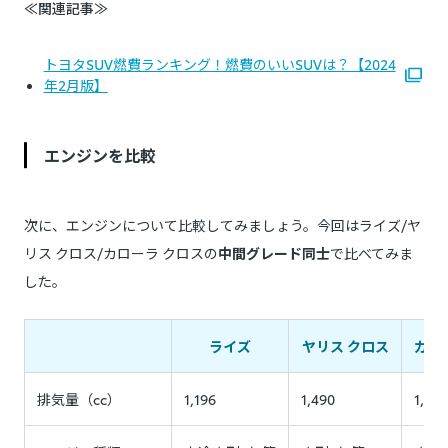
≪関連記事≫
トヨタSUV燃費ランキング！燃費のいいSUVは？【2024
年2月版】
エンジンを比較
次に、エンジンについて比較してみましょう。今回はライズ/ヤ
リス クロス/カローラ クロスの
中間グレード同士
で比べてみま
した。
ライズ
ヤリス クロス
カロ
排気量（cc）
1,196
1,490
1,797