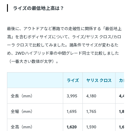
ライズの最低地上高は？
最後に、アウトドアなど悪路での走破性に関係する「最低地上
高」を含むボディサイズについて、ライズ/ヤリス クロス/カロ
ーラ クロスで比較してみました。諸条件でサイズが変わるた
め、2WDハイブリッド車の中間グレード同士で比較しました
（一番大きい数値が太字）。
ライズ
ヤリス クロス
カロー
全長（mm）
3,995
4,180
4,490
全幅（mm）
1,695
1,765
1,825
全高（mm）
1,620
1,590
1,620