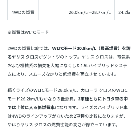
4WDの燃費
－
26.0km/L～28.7km/L
24.2km/L
※燃費はWLTCモード
2WDの燃費比較では、
WLTCモード30.8km/L（最高燃費）を誇
るヤリス クロス
がダントツのトップ。ヤリス クロスは、電気系
および機械系の損失を大幅になくした1.5Lハイブリッドシステ
ムにより、スムーズな走りと低燃費を両立させています。
続くライズのWLTCモード28.0km/L、カローラ クロスのWLTC
モード26.2km/Lもかなりの低燃費。
3車種ともにトヨタ車の中
では上位に入る低燃費車
になります。ライズのハイブリッド車
は4WDのラインアップがないため2車種の比較になりますが、
やはりヤリス クロスの燃費性能の高さが際立っています。