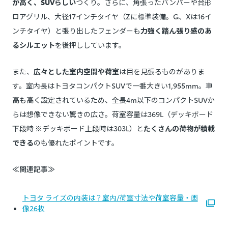
が高く、SUVらしい
つくり。さらに、角張ったバンパーや台形
ロアグリル、大径17インチタイヤ（Zに標準装備。G、Xは16イ
ンチタイヤ）と張り出したフェンダーも
力強く踏ん張り感のあ
るシルエット
を後押ししています。
また、
広々とした室内空間や荷室
は目を見張るものがありま
す。室内長はトヨタコンパクトSUVで一番大きい1,955mm。車
高も高く設定されているため、全長4m以下のコンパクトSUVか
らは想像できない驚きの広さ。荷室容量は369L（デッキボード
下段時 ※デッキボード上段時は303L）と
たくさんの荷物が積載
できる
のも優れたポイントです。
≪関連記事≫
トヨタ ライズの内装は？室内/荷室寸法や荷室容量・画
像26枚