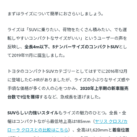
まずはライズについて簡単におさらいしましょう。
ライズは「SUVに乗りたい、荷物をたくさん積みたい、でも運
転しやすいコンパクトなサイズがいい」というユーザーの声を
反映し、
全長4m以下、5ナンバーサイズのコンパクトSUV
とし
て2019年11月に誕生しました。
トヨタのコンパクトSUVカテゴリーとしてはすでに2016年12月
に登場したC-HRがありましたが、ライズの小ぶりなサイズ感や
手頃な価格が多くの人の心をつかみ、
2020年上半期の新車販売
台数で1位を獲得
するなど、急成長を遂げました。
SUVらしい力強いスタイル
もライズの魅力のひとつ。全長・全
幅はコンパクトながら最低地上高は185mm（
ヤリス クロス/カ
ローラ クロスとの比較はこちら
）、全高は1,620mmと
着座位置