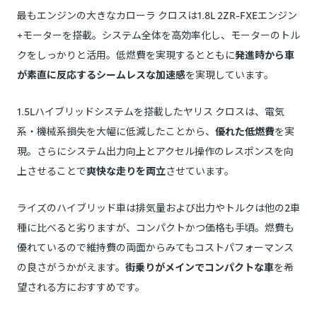
最もエンジンの大きなカローラ クロスは1.8L 2ZR-FXEエンジン
+モーターを搭載。システム全体を高効率化し、モーターのトル
クをしっかりと活用。低燃費を実現するとともに
発進時から車
が素直に反応するシームレスな加速感
を実現しています。
1.5Lハイブリッドシステムを搭載したヤリス クロスは、電気
系・機械系損失を大幅に低減したことから、
優れた低燃費
を実
現。さらにシステム出力向上とアクセル操作のレスポンスを向
上させることで
爽快な走りを両立
させています。
ライズのハイブリッド車は排気量および出力やトルクは他の2車
種に比べると劣りますが、コンパクトかつ価格も手頃。燃費も
優れているので維持費の両面からみてもコストパフォーマンス
の良さがうかがえます。
街乗りがメインでコンパクトな車
を希
望される方におすすめです。