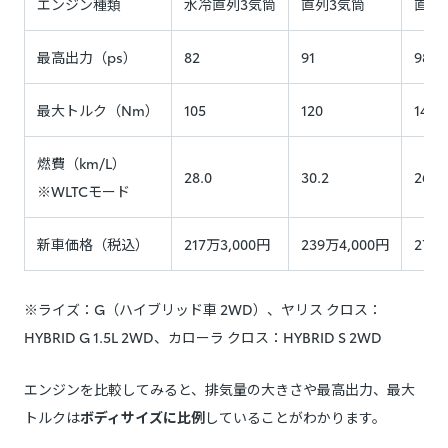
エンジン種類
水冷直列3気筒
直列3気筒
直列
最高出力（ps）
82
91
98
最大トルク（Nm）
105
120
142
燃費（km/L）
28.0
30.2
26.2
※WLTCモード
新車価格（税込）
217万3,000円
239万4,000円
275
※ライズ：G（ハイブリッド車 2WD）、ヤリス クロス：
HYBRID G 1.5L 2WD、カローラ クロス：HYBRID S 2WD
エンジンを比較してみると、排気量の大きさや最高出力、最大
トルクは
ボディサイズに比例
していることがわかります。