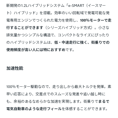
新開発の1.2Lハイブリッドシステム「e-SMART（イースマー
ト）ハイブリッド」を搭載。効率のいい回転域で発電可能な発
電専用エンジンでつくられた電力を使用し、
100％モーターで走
行することができます
（シリーズハイブリッド方式）。小さな
排気量かつシンプルな構造で、コンパクトなライズにぴったり
のハイブリッドシステムは、
低・中速走行に強く、街乗りでの
使用頻度が高い人には特におすすめ
です。
加速性能
100％モーター駆動なので、走り出しから最大トルクを発揮。素
早い応答により、交差点でのスムーズな発進や追い越し時に
も、余裕のあるなめらかな加速を実現します。街乗りで
まるで
電気自動車のような走行フィール
を体感することができます。