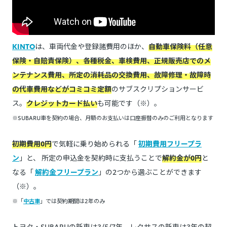
KINTO
は、車両代金や登録諸費用のほか、
自動車保険料（任意
保険・自賠責保険）、各種税金、車検費用、正規販売店でのメ
ンテナンス費用、所定の消耗品の交換費用、故障修理・故障時
の代車費用などがコミコミ定額
のサブスクリプションサービ
ス。
クレジットカード払い
も可能です（※）。
※SUBARU車を契約の場合、月額のお支払いは口座振替のみのご利用となります
初期費用0円
で気軽に乗り始められる「
初期費用フリープラ
ン
」と、 所定の申込金を契約時に支払うことで
解約金が0円
と
なる「
解約金フリープラン
」の2つから選ぶことができます
（※）。
※「
中古車
」では契約期間は2年のみ
トヨタ・SUBARUの新車は3/5/7年、レクサスの新車は3年の契