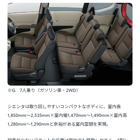
※G 7人乗り（ガソリン車・2WD）
シエンタは取り回しやすいコンパクトなボディに、室内長
1,850mm〜2,535mm×室内幅1,470mm〜1,490mm×室内高
1,280mm〜1,290mmと余裕がある室内空間を実現。