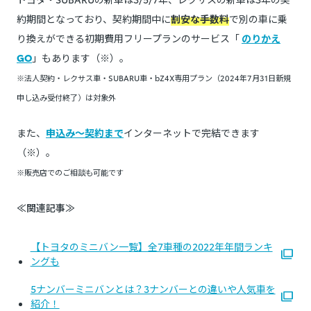
約期間となっており、契約期間中に
割安な手数料
で別の車に乗
り換えができる初期費用フリープランのサービス「
のりかえ
GO
」もあります（※）。
※法人契約・レクサス車・SUBARU車・bZ4X専用プラン（2024年7月31日新規
申し込み受付終了）は対象外
また、
申込み～契約まで
インターネットで完結できます
（※）。
※販売店でのご相談も可能です
≪関連記事≫
【トヨタのミニバン一覧】全7車種の2022年年間ランキ
ングも
5ナンバーミニバンとは？3ナンバーとの違いや人気車を
紹介！