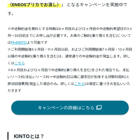
（ENEOSプリカでお渡し）
」 となるキャンペーンを実施中で
す。
※中途解約金を無料とする特典は6ヶ月目および12ヶ月目の中途解約希望日の3ヶ
月～30日前までにお申し出が必要です。お車のご解約(乗り換えを含む)について
は
MyKINTO
より可能です
※ご利用開始後5ヶ月目・11ヶ月目以前、およびご利用開始後7ヶ月目・13ヶ月目
以降の中途解約(乗り換えを含む)は、通常通りの中途解約金が発生します。詳し
くは
こちら
※6ヶ月目および12ヶ月目で中途解約(乗り換えを含む)をされた場合でも、未払
いリース料(未払いリース料＝中途解約日以降に請求日が到来する月額利用料)と
原状回復費用(発生した場合のみ。詳しくは
こちら
)は規定に基づきお支払いいた
だきます
キャンペーンの詳細はこちら
KINTOとは？