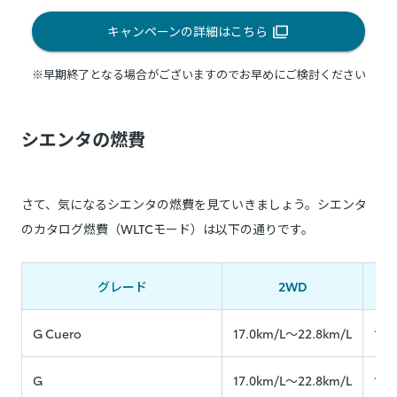
キャンペーンの詳細はこちら
※早期終了となる場合がございますのでお早めにご検討ください
シエンタの燃費
さて、気になるシエンタの燃費を見ていきましょう。シエンタ
のカタログ燃費（WLTCモード）は以下の通りです。
グレード
2WD
4
G Cuero
17.0km/L〜22.8km/L
14.
G
17.0km/L〜22.8km/L
14.