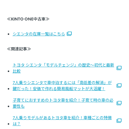
≪KINTO ONE中古車≫
シエンタの在庫一覧はこちら
≪関連記事≫
トヨタ シエンタ「モデルチェンジ」の歴史～初代と最新
比較
7人乗りシエンタで車中泊するには「高低差の解消」が
鍵だった！安価で作れる簡易風船マットが大活躍！
子育てにおすすめのトヨタ車を紹介！子育て時の車の必
要性も
7人乗りモデルがあるトヨタ車を紹介！車種ごとの特徴
は？