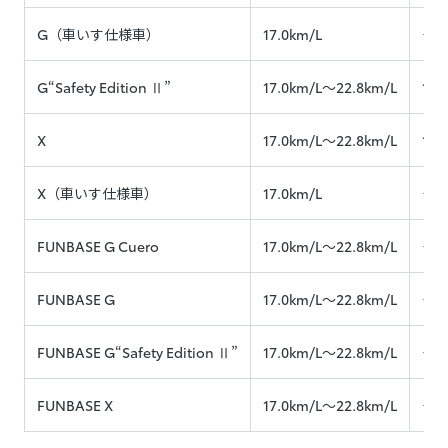
G（車いす仕様車）
17.0km/L
―
G“Safety Edition Ⅱ”
17.0km/L〜22.8km/L
14.
X
17.0km/L〜22.8km/L
14.
X（車いす仕様車）
17.0km/L
―
FUNBASE G Cuero
17.0km/L〜22.8km/L
―
FUNBASE G
17.0km/L〜22.8km/L
―
FUNBASE G“Safety Edition Ⅱ”
17.0km/L〜22.8km/L
―
FUNBASE X
17.0km/L〜22.8km/L
―