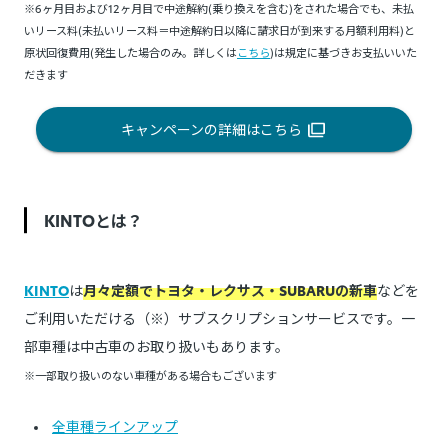
※6ヶ月目および12ヶ月目で中途解約(乗り換えを含む)をされた場合でも、未払
いリース料(未払いリース料＝中途解約日以降に請求日が到来する月額利用料)と
原状回復費用(発生した場合のみ。詳しくは
こちら
)は規定に基づきお支払いいた
だきます
キャンペーンの詳細はこちら
KINTOとは？
KINTO
は
月々定額でトヨタ・レクサス・SUBARUの新車
などを
ご利用いただける（※）サブスクリプションサービスです。一
部車種は中古車のお取り扱いもあります。
※一部取り扱いのない車種がある場合もございます
全車種ラインアップ