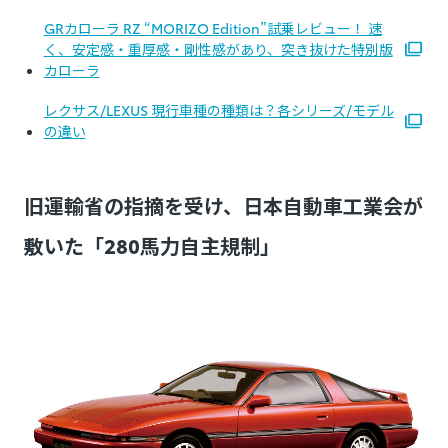
GRカローラ RZ “MORIZO Edition”試乗レビュー！ 速
く、安定感・重厚感・剛性感があり、突き抜けた特別版
カローラ
レクサス/LEXUS 現行車種の種類は？各シリーズ/モデル
の違い
旧運輸省の指摘を受け、日本自動車工業会が
敷いた「280馬力自主規制」