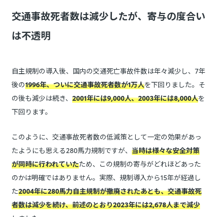
交通事故死者数は減少したが、寄与の度合い
は不透明
自主規制の導入後、国内の交通死亡事故件数は年々減少し、7年
後の
1996年、ついに交通事故死者数が1万人
を下回りました。そ
の後も減少は続き、
2001年には9,000人、2003年には8,000人
を
下回ります。
このように、交通事故死者数の低減策として一定の効果があっ
たようにも思える280馬力規制ですが、
当時は様々な安全対策
が同時に行われていた
ため、この規制の寄与がどれほどあった
のかは明確ではありません。実際、規制導入から15年が経過し
た
2004年に280馬力自主規制が撤廃されたあとも、交通事故死
者数は減少を続け、前述のとおり2023年には2,678人まで減少