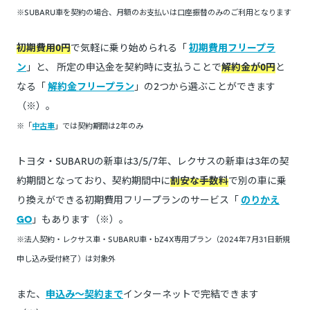
※SUBARU車を契約の場合、月額のお支払いは口座振替のみのご利用となります
初期費用0円
で気軽に乗り始められる「
初期費用フリープラ
ン
」と、 所定の申込金を契約時に支払うことで
解約金が0円
と
なる「
解約金フリープラン
」の2つから選ぶことができます
（※）。
※「
中古車
」では契約期間は2年のみ
トヨタ・SUBARUの新車は3/5/7年、レクサスの新車は3年の契
約期間となっており、契約期間中に
割安な手数料
で別の車に乗
り換えができる初期費用フリープランのサービス「
のりかえ
GO
」もあります（※）。
※法人契約・レクサス車・SUBARU車・bZ4X専用プラン（2024年7月31日新規
申し込み受付終了）は対象外
また、
申込み～契約まで
インターネットで完結できます