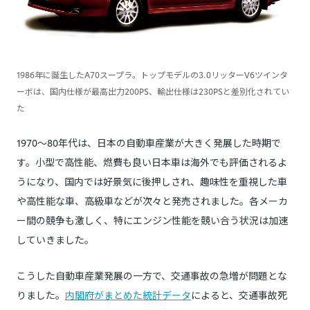
1986年に誕生したA70スープラ。トップモデルの3.0リッターV6ツインタ
ーボは、国内仕様が最高出力200PS、輸出仕様は230PSと差別化されてい
た
1970～80年代は、日本の自動車産業が大きく発展した時期で
す。小型で高性能、燃費も良い日本車は海外でも評価されるよ
うになり、国内では好景気に後押しされ、趣味性を重視した車
や高性能な車、高級車などが次々と発売されました。各メーカ
ー間の競争も激しく、特にエンジン性能を競い合う状況は加速
していきました。
こうした自動車産業発展の一方で、交通事故の急増が問題とな
りました。
内閣府がまとめた統計データ
によると、交通事故死