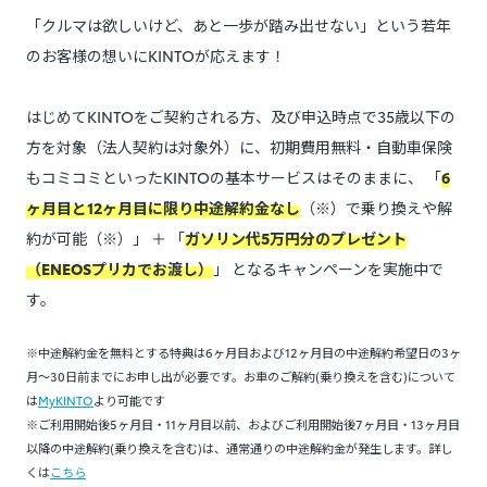
「クルマは欲しいけど、あと一歩が踏み出せない」という若年
のお客様の想いにKINTOが応えます！
はじめてKINTOをご契約される方、及び申込時点で35歳以下の
方を対象（法人契約は対象外）に、初期費用無料・自動車保険
もコミコミといったKINTOの基本サービスはそのままに、 「
6
ヶ月目と12ヶ月目に限り中途解約金なし
（※）で乗り換えや解
約が可能（※）」 ＋ 「
ガソリン代5万円分のプレゼント
（ENEOSプリカでお渡し）
」 となるキャンペーンを実施中で
す。
※中途解約金を無料とする特典は6ヶ月目および12ヶ月目の中途解約希望日の3ヶ
月～30日前までにお申し出が必要です。お車のご解約(乗り換えを含む)について
は
MyKINTO
より可能です
※ご利用開始後5ヶ月目・11ヶ月目以前、およびご利用開始後7ヶ月目・13ヶ月目
以降の中途解約(乗り換えを含む)は、通常通りの中途解約金が発生します。詳し
くは
こちら