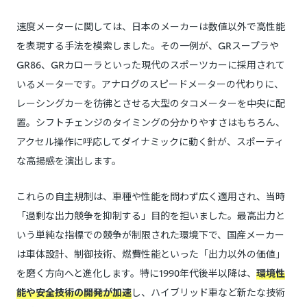
速度メーターに関しては、日本のメーカーは数値以外で高性能
を表現する手法を模索しました。その一例が、GRスープラや
GR86、GRカローラといった現代のスポーツカーに採用されて
いるメーターです。アナログのスピードメーターの代わりに、
レーシングカーを彷彿とさせる大型のタコメーターを中央に配
置。シフトチェンジのタイミングの分かりやすさはもちろん、
アクセル操作に呼応してダイナミックに動く針が、スポーティ
な高揚感を演出します。
これらの自主規制は、車種や性能を問わず広く適用され、当時
「過剰な出力競争を抑制する」目的を担いました。最高出力と
いう単純な指標での競争が制限された環境下で、国産メーカー
は車体設計、制御技術、燃費性能といった「出力以外の価値」
を磨く方向へと進化します。特に1990年代後半以降は、
環境性
能や安全技術の開発が加速
し、ハイブリッド車など新たな技術