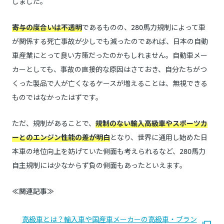
しました。
寄与の度合いは不透明
であるものの、280馬力規制によって車
が関係する死亡事故が少しでも減ったのであれば、日本の自動
車産業にとって良い方策だったのかもしれません。自動車メー
カーとしても、事故の直接的な原因はさておき、自分たちがつ
くった製品で人が亡くなるケースが増えることは、無視できる
ものではなかったはずです。
ただ、規制があることで、
規制のない輸入高級車やスポーツカ
ーとのエンジン性能の差が明白
となり、世界に通用し始めた日
本車の地位向上を妨げていた側面も考えられるなど、280馬力
自主規制には少なからず負の側面もあったといえます。
≪関連記事≫
高級車とは？輸入車や国産車メーカーの高級車・ブラン