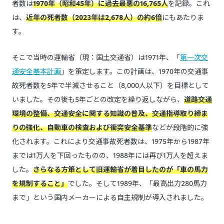
者数は
1970年（昭和45年）に過去最悪の16,765人
を記録。これ
は、
近年の死者数（2023年は2,678人）の約6倍
にもあたりま
す。
そこで当時の運輸省（現：国土交通省）は1971年、「
第一次交
通安全基本計画
」を策定します。この計画は、1970年の交通事
故死者数を5年で半減させること（8,000人以下）を目標として
いました。その後も5年ごとの改定を繰り返しながら、
道路交通
環境の整備、交通安全に関する知識の普及、交通指導取り締ま
りの強化、自動車の検査および衝突安全基準
などが段階的に強
化されます。これにより交通事故死者数は、1975年から1987年
までは1万人を下回ったものの、1988年には再び1万人を超えま
した。
さらなる方策として旧運輸省が着目したのが「車の馬力
を規制すること」
でした。そして1989年、「最高出力280馬力
まで」という国内メーカーによる自主規制が導入されました。