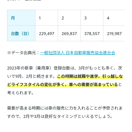
月
1
2
3
4
5
台数（台）
229,497
269,837
378,557
219,987
2
※データ出典元：
一般社団法人 日本自動車販売協会連合会
2023年の新車（乗用車）登録台数は、3月がもっとも多く、次
いで9月、2月と続きます。
この時期は就職や進学、引っ越しな
どライフスタイルの変化が多く、車への需要が高まっている
と
考えられます。
需要が高まる時期には車の販売に力を入れることが予想されま
すので、2月や3月は良好なタイミングといえるでしょう。