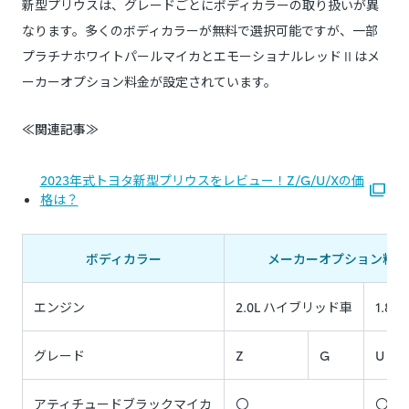
新型プリウスは、グレードごとにボディカラーの取り扱いが異
なります。多くのボディカラーが無料で選択可能ですが、一部
プラチナホワイトパールマイカとエモーショナルレッドⅡはメ
ーカーオプション料金が設定されています。
≪関連記事≫
2023年式トヨタ新型プリウスをレビュー！Z/G/U/Xの価
格は？
ボディカラー
メーカーオプション料金
エンジン
2.0L ハイブリッド車
1.8
グレード
Z
G
U
アティチュードブラックマイカ
〇
〇