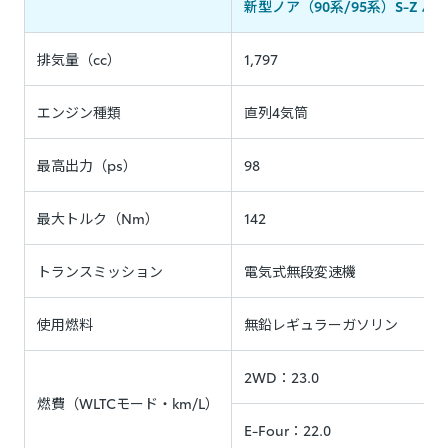
新型ノア（90系/95系）S-Z 
排気量（cc）
1,797
エンジン種類
直列4気筒
最高出力（ps）
98
最大トルク（Nm）
142
トランスミッション
電気式無段変速機
使用燃料
無鉛レギュラーガソリン
2WD：23.0
燃費（WLTCモード・km/L）
E-Four：22.0