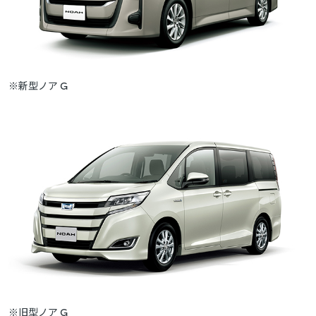
※新型ノア G
※旧型ノア G