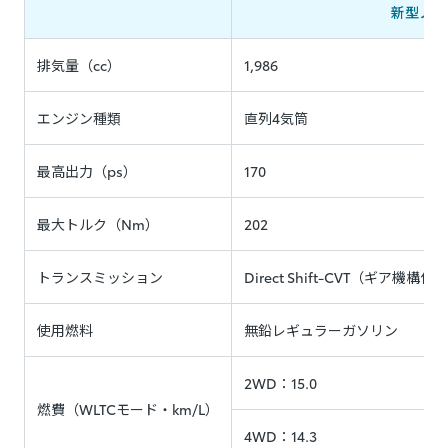
新型ノア（
排気量（cc）
1,986
エンジン種類
直列4気筒
最高出力（ps）
170
最大トルク（Nm）
202
トランスミッション
Direct Shift-CVT（ギ
使用燃料
無鉛レギュラーガソリン
2WD：15.0
燃費（WLTCモード・km/L）
4WD：14.3