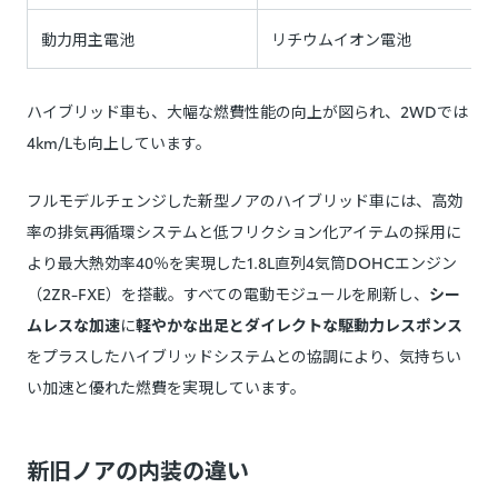
動力用主電池
リチウムイオン電池
ハイブリッド車も、大幅な燃費性能の向上が図られ、2WDでは
4km/Lも向上しています。
フルモデルチェンジした新型ノアのハイブリッド車には、高効
率の排気再循環システムと低フリクション化アイテムの採用に
より最大熱効率40％を実現した1.8L直列4気筒DOHCエンジン
（2ZR-FXE）を搭載。すべての電動モジュールを刷新し、
シー
ムレスな加速
に
軽やかな出足とダイレクトな駆動力レスポンス
をプラスしたハイブリッドシステムとの協調により、気持ちい
い加速と優れた燃費を実現しています。
新旧ノアの内装の違い