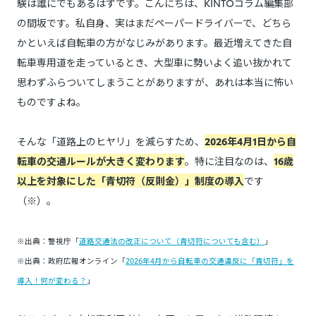
験は誰にでもあるはずです。こんにちは、KINTOコラム編集部
の間坂です。私自身、実はまだペーパードライバーで、どちら
かといえば自転車の方がなじみがあります。最近増えてきた自
転車専用道を走っているとき、大型車に勢いよく追い抜かれて
思わずふらついてしまうことがありますが、あれは本当に怖い
ものですよね。
そんな「道路上のヒヤリ」を減らすため、
2026年4月1日から自
転車の交通ルールが大きく変わります
。特に注目なのは、
16歳
以上を対象にした「青切符（反則金）」制度の導入
です
（※）。
※出典：警視庁「
道路交通法の改正について（青切符についても含む）
」
※出典：政府広報オンライン「
2026年4月から自転車の交通違反に「青切符」を
導入！何が変わる？
」