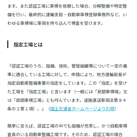
ます。また認証工場に車検を依頼した場合、分解整備や特定整
備を行い、最終的に運輸支局・自動車車検登録事務所など、い
わゆる車検場に車両を持ち込んで検査を受けます。
指定工場とは
『認証工場のうち、設備、技術、管理組織等について一定の基
準に適合している工場に対して、申請により、地方運輸局長が
指定自動車整備事業の指定をしています。この「指定」を受け
た工場を「指定工場」と言います（一般には「民間車検場」又
は「民間車検工場」とも呼んでいます。道路運送車両法第９４
条の２第１項）。』（
国土交通省ホームページより引用
）
簡単に言えば、認証工場の中でも設備が充実し、かつ自動車検
査員のいる自動車整備工場です。そのため、認証工場の場合