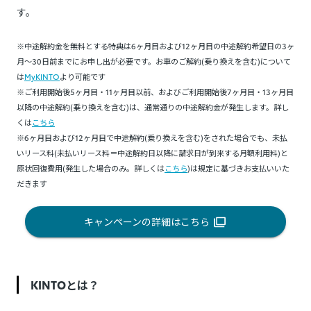
す。
※中途解約金を無料とする特典は6ヶ月目および12ヶ月目の中途解約希望日の3ヶ
月～30日前までにお申し出が必要です。お車のご解約(乗り換えを含む)について
は
MyKINTO
より可能です
※ご利用開始後5ヶ月目・11ヶ月目以前、およびご利用開始後7ヶ月目・13ヶ月目
以降の中途解約(乗り換えを含む)は、通常通りの中途解約金が発生します。詳し
くは
こちら
※6ヶ月目および12ヶ月目で中途解約(乗り換えを含む)をされた場合でも、未払
いリース料(未払いリース料＝中途解約日以降に請求日が到来する月額利用料)と
原状回復費用(発生した場合のみ。詳しくは
こちら
)は規定に基づきお支払いいた
だきます
キャンペーンの詳細はこちら
KINTOとは？