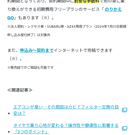
約期間となっており、契約期間中に
割安な手数料
で別の車に乗
り換えができる初期費用フリープランのサービス「
のりかえ
GO
」もあります（※）。
※法人契約・レクサス車・SUBARU車・bZ4X専用プラン（2024年7月31日新規
申し込み受付終了）は対象外
また、
申込み～契約まで
インターネットで完結できます
（※）。
※販売店でのご相談も可能です
≪関連記事≫
エアコンが臭い…その原因はカビ？フィルター交換の目
安は？
タイヤで乗り心地が変わる？操作性や静粛性に影響する
「3つのポイント」