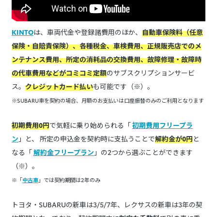
KINTO
は、車両代金や登録諸費用のほか、
自動車保険料（任意
保険・自賠責保険）、各種税金、車検費用、正規販売店でのメ
ンテナンス費用、所定の消耗品の交換費用、故障修理・故障時
の代車費用などがコミコミ定額
のサブスクリプションサービ
ス。
クレジットカード払い
も可能です（※）。
※SUBARU車を契約の場合、月額のお支払いは口座振替のみのご利用となります
初期費用0円
で気軽に乗り始められる「
初期費用フリープラ
ン
」と、 所定の申込金を契約時に支払うことで
解約金が0円
と
なる「
解約金フリープラン
」の2つから選ぶことができます
（※）。
※「
中古車
」では契約期間は2年のみ
トヨタ・SUBARUの新車は3/5/7年、レクサスの新車は3年の契