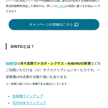
いリース料(未払いリース料＝中途解約日以降に請求日が到来する月額利用料)と
原状回復費用(発生した場合のみ。詳しくは
こちら
)は規定に基づきお支払いいた
だきます
キャンペーンの詳細はこちら
KINTOとは？
KINTO
は
月々定額でトヨタ・レクサス・SUBARUの新車
などを
ご利用いただける（※）サブスクリプションサービスです。一
部車種は中古車のお取り扱いもあります。
※一部取り扱いのない車種がある場合もございます
全車種ラインアップ
TOYOTAラインアップ