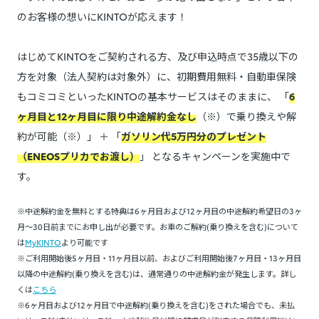
のお客様の想いにKINTOが応えます！
はじめてKINTOをご契約される方、及び申込時点で35歳以下の
方を対象（法人契約は対象外）に、初期費用無料・自動車保険
もコミコミといったKINTOの基本サービスはそのままに、 「
6
ヶ月目と12ヶ月目に限り中途解約金なし
（※）で乗り換えや解
約が可能（※）」 ＋ 「
ガソリン代5万円分のプレゼント
（ENEOSプリカでお渡し）
」 となるキャンペーンを実施中で
す。
※中途解約金を無料とする特典は6ヶ月目および12ヶ月目の中途解約希望日の3ヶ
月～30日前までにお申し出が必要です。お車のご解約(乗り換えを含む)について
は
MyKINTO
より可能です
※ご利用開始後5ヶ月目・11ヶ月目以前、およびご利用開始後7ヶ月目・13ヶ月目
以降の中途解約(乗り換えを含む)は、通常通りの中途解約金が発生します。詳し
くは
こちら
※6ヶ月目および12ヶ月目で中途解約(乗り換えを含む)をされた場合でも、未払