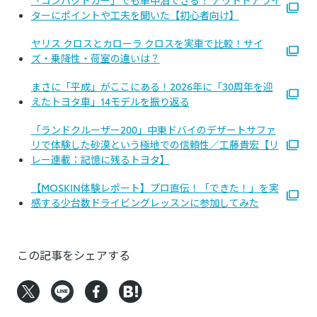
「コンパクトカー」でも車中泊できる？ アウトドアライ
ターにポイントや工夫を聞いた【初心者向け】
ヤリス クロスとカローラ クロスを実車で比較！サイ
ズ・乗降性・荷室の違いは？
まさに「平成」がここにある！2026年に「30周年を迎
えたトヨタ車」14モデルを振り返る
「ランドクルーザー200」中東ドバイのデザートサファ
リで体験した砂漠という極地での信頼性／工藤貴宏【リ
レー連載：記憶に残るトヨタ】
【MOSKIN体験レポート】プロ直伝！「できた！」を実
感する少台数ドライビングレッスンに参加してみた
この記事をシェアする