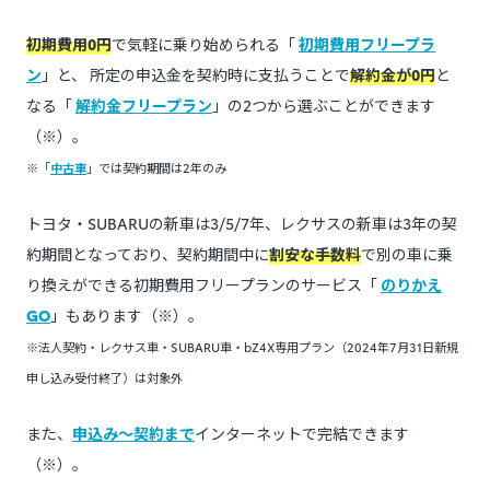
初期費用0円
で気軽に乗り始められる「
初期費用フリープラ
ン
」と、 所定の申込金を契約時に支払うことで
解約金が0円
と
なる「
解約金フリープラン
」の2つから選ぶことができます
（※）。
※「
中古車
」では契約期間は2年のみ
トヨタ・SUBARUの新車は3/5/7年、レクサスの新車は3年の契
約期間となっており、契約期間中に
割安な手数料
で別の車に乗
り換えができる初期費用フリープランのサービス「
のりかえ
GO
」もあります（※）。
※法人契約・レクサス車・SUBARU車・bZ4X専用プラン（2024年7月31日新規
申し込み受付終了）は対象外
また、
申込み～契約まで
インターネットで完結できます
（※）。