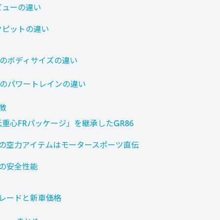
ビューの違い
クピットの違い
86のボディサイズの違い
86のパワートレインの違い
特徴
重心FRパッケージ」を継承したGR86
86の空力アイテムはモータースポーツ直伝
6の安全性能
グレードと新車価格