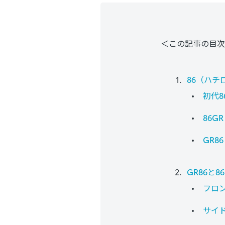
＜この記事の目次
86（ハチ
初代8
86GR
GR86
GR86と
フロ
サイ