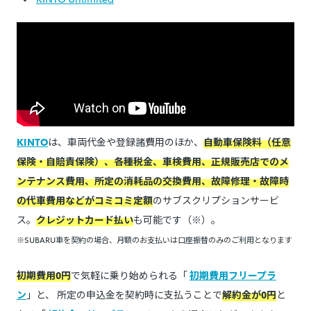
KINTO
は、車両代金や登録諸費用のほか、
自動車保険料（任意
保険・自賠責保険）、各種税金、車検費用、正規販売店でのメ
ンテナンス費用、所定の消耗品の交換費用、故障修理・故障時
の代車費用などがコミコミ定額
のサブスクリプションサービ
ス。
クレジットカード払い
も可能です（※）。
※SUBARU車を契約の場合、月額のお支払いは口座振替のみのご利用となります
初期費用0円
で気軽に乗り始められる「
初期費用フリープラ
ン
」と、 所定の申込金を契約時に支払うことで
解約金が0円
と