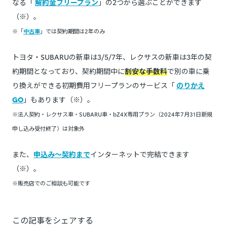
なる「
解約金フリープラン
」の2つから選ぶことができます
（※）。
※「
中古車
」では契約期間は2年のみ
トヨタ・SUBARUの新車は3/5/7年、レクサスの新車は3年の契
約期間となっており、契約期間中に
割安な手数料
で別の車に乗
り換えができる初期費用フリープランのサービス「
のりかえ
GO
」もあります（※）。
※法人契約・レクサス車・SUBARU車・bZ4X専用プラン（2024年7月31日新規
申し込み受付終了）は対象外
また、
申込み～契約まで
インターネットで完結できます
（※）。
※販売店でのご相談も可能です
この記事をシェアする