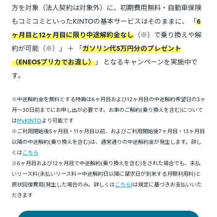
方を対象（法人契約は対象外）に、初期費用無料・自動車保険
もコミコミといったKINTOの基本サービスはそのままに、 「
6
ヶ月目と12ヶ月目に限り中途解約金なし
（※）で乗り換えや解
約が可能（※）」 ＋ 「
ガソリン代5万円分のプレゼント
（ENEOSプリカでお渡し）
」 となるキャンペーンを実施中で
す。
※中途解約金を無料とする特典は6ヶ月目および12ヶ月目の中途解約希望日の3ヶ
月～30日前までにお申し出が必要です。お車のご解約(乗り換えを含む)について
は
MyKINTO
より可能です
※ご利用開始後5ヶ月目・11ヶ月目以前、およびご利用開始後7ヶ月目・13ヶ月目
以降の中途解約(乗り換えを含む)は、通常通りの中途解約金が発生します。詳し
くは
こちら
※6ヶ月目および12ヶ月目で中途解約(乗り換えを含む)をされた場合でも、未払
いリース料(未払いリース料＝中途解約日以降に請求日が到来する月額利用料)と
原状回復費用(発生した場合のみ。詳しくは
こちら
)は規定に基づきお支払いいた
だきます