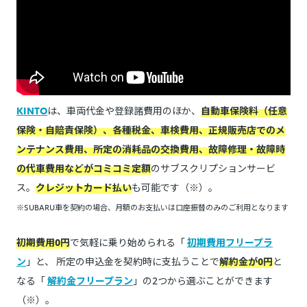
KINTO
は、車両代金や登録諸費用のほか、
自動車保険料（任意
保険・自賠責保険）、各種税金、車検費用、正規販売店でのメ
ンテナンス費用、所定の消耗品の交換費用、故障修理・故障時
の代車費用などがコミコミ定額
のサブスクリプションサービ
ス。
クレジットカード払い
も可能です（※）。
※SUBARU車を契約の場合、月額のお支払いは口座振替のみのご利用となります
初期費用0円
で気軽に乗り始められる「
初期費用フリープラ
ン
」と、 所定の申込金を契約時に支払うことで
解約金が0円
と
なる「
解約金フリープラン
」の2つから選ぶことができます
（※）。