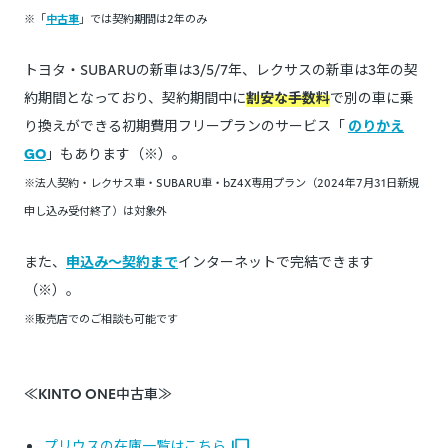
※「
中古車
」では契約期間は2年のみ
トヨタ・SUBARUの新車は3/5/7年、レクサスの新車は3年の契
約期間となっており、契約期間中に
割安な手数料
で別の車に乗
り換えができる初期費用フリープランのサービス「
のりかえ
GO
」もあります（※）。
※法人契約・レクサス車・SUBARU車・bZ4X専用プラン（2024年7月31日新規
申し込み受付終了）は対象外
また、
申込み～契約まで
インターネットで完結できます
（※）。
※販売店でのご相談も可能です
≪KINTO ONE中古車≫
プリウスの在庫一覧はこちら