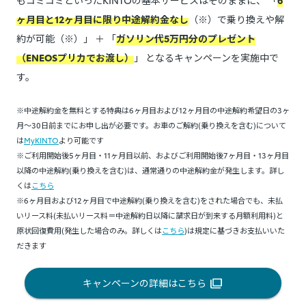
もコミコミといったKINTOの基本サービスはそのままに、 「
6
ヶ月目と12ヶ月目に限り中途解約金なし
（※）で乗り換えや解
約が可能（※）」 ＋ 「
ガソリン代5万円分のプレゼント
（ENEOSプリカでお渡し）
」 となるキャンペーンを実施中で
す。
※中途解約金を無料とする特典は6ヶ月目および12ヶ月目の中途解約希望日の3ヶ
月～30日前までにお申し出が必要です。お車のご解約(乗り換えを含む)について
は
MyKINTO
より可能です
※ご利用開始後5ヶ月目・11ヶ月目以前、およびご利用開始後7ヶ月目・13ヶ月目
以降の中途解約(乗り換えを含む)は、通常通りの中途解約金が発生します。詳し
くは
こちら
※6ヶ月目および12ヶ月目で中途解約(乗り換えを含む)をされた場合でも、未払
いリース料(未払いリース料＝中途解約日以降に請求日が到来する月額利用料)と
原状回復費用(発生した場合のみ。詳しくは
こちら
)は規定に基づきお支払いいた
だきます
キャンペーンの詳細はこちら