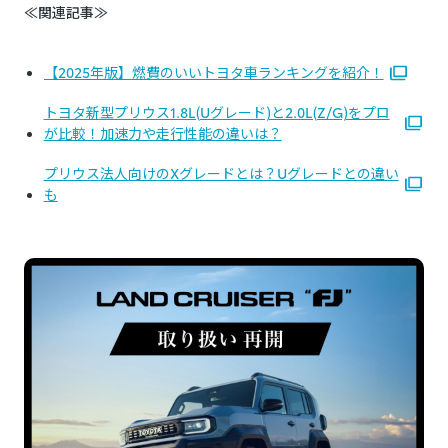
≪関連記事≫
【2025年版】燃費のいいトヨタ車ランキングを紹介！
トヨタ新型プリウス1.8L(Uグレード)と2.0L(Z/G)をプロ
が比較！加速力や走行性能の違いは？
プリウス法人向けのXグレードとは？Uグレードとの違い
も