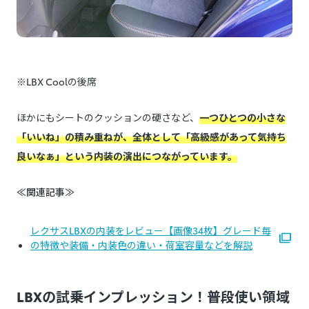
※LBX Coolの後席
ほかにもシートのクッションの硬さなど、
一つひとつの小さな
「いいね」の積み重ねが、全体として「高級感があって気持ち
良いなぁ」という内装の演出につながっています。
≪関連記事≫
レクサスLBXの内装をレビュー【画像34枚】グレード毎
の特徴や装備・内装色の違い・荷室容量などを解説
LBXの試乗インプレッション！普段使い領域