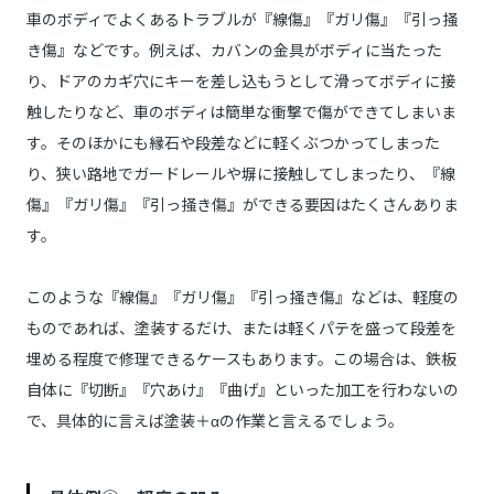
車のボディでよくあるトラブルが『線傷』『ガリ傷』『引っ掻
き傷』などです。例えば、カバンの金具がボディに当たった
り、ドアのカギ穴にキーを差し込もうとして滑ってボディに接
触したりなど、車のボディは簡単な衝撃で傷ができてしまいま
す。そのほかにも縁石や段差などに軽くぶつかってしまった
り、狭い路地でガードレールや塀に接触してしまったり、『線
傷』『ガリ傷』『引っ掻き傷』ができる要因はたくさんありま
す。
このような『線傷』『ガリ傷』『引っ掻き傷』などは、軽度の
ものであれば、塗装するだけ、または軽くパテを盛って段差を
埋める程度で修理できるケースもあります。この場合は、鉄板
自体に『切断』『穴あけ』『曲げ』といった加工を行わないの
で、具体的に言えば塗装＋αの作業と言えるでしょう。