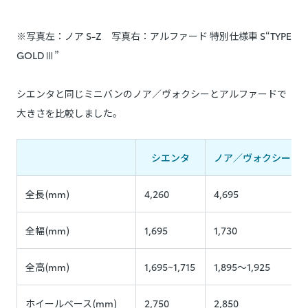
※写真左：ノア S-Z 写真右：アルファード 特別仕様車 S“TYPE
GOLDⅢ”
シエンタと同じミニバンのノア／ヴォクシーとアルファードで
大きさを比較しました。
シエンタ
ノア／ヴォクシー
全長(mm)
4,260
4,695
全幅(mm)
1,695
1,730
全高(mm)
1,695~1,715
1,895～1,925
ホイールベース(mm)
2,750
2,850