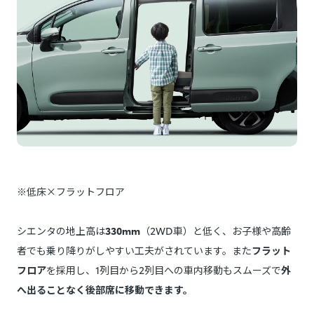
※低床×フラットフロア
シエンタの地上高は
330mm
（2WD車）と低く、お子様や高齢
者でも乗り降りがしやすい工夫がされています。また
フラット
フロア
を採用し、1列目から2列目への車内移動もスムーズで
外
へ出ることなく後部席に移動できます。