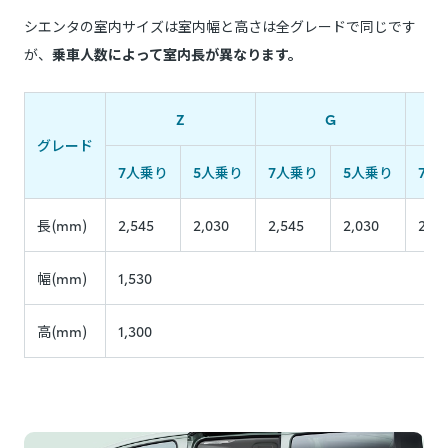
シエンタの室内サイズは室内幅と高さは全グレードで同じです
が、
乗車人数によって室内長が異なります。
Z
G
グレード
7人乗り
5人乗り
7人乗り
5人乗り
7人
長(mm)
2,545
2,030
2,545
2,030
2,54
幅(mm)
1,530
高(mm)
1,300