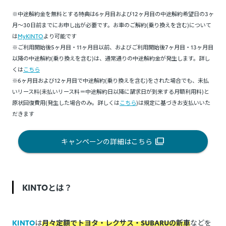
※中途解約金を無料とする特典は6ヶ月目および12ヶ月目の中途解約希望日の3ヶ
月～30日前までにお申し出が必要です。お車のご解約(乗り換えを含む)について
は
MyKINTO
より可能です
※ご利用開始後5ヶ月目・11ヶ月目以前、およびご利用開始後7ヶ月目・13ヶ月目
以降の中途解約(乗り換えを含む)は、通常通りの中途解約金が発生します。詳し
くは
こちら
※6ヶ月目および12ヶ月目で中途解約(乗り換えを含む)をされた場合でも、未払
いリース料(未払いリース料＝中途解約日以降に請求日が到来する月額利用料)と
原状回復費用(発生した場合のみ。詳しくは
こちら
)は規定に基づきお支払いいた
だきます
キャンペーンの詳細はこちら
KINTOとは？
KINTO
は
月々定額でトヨタ・レクサス・SUBARUの新車
などを