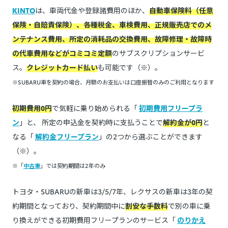
KINTO
は、車両代金や登録諸費用のほか、
自動車保険料（任意
保険・自賠責保険）、各種税金、車検費用、正規販売店でのメ
ンテナンス費用、所定の消耗品の交換費用、故障修理・故障時
の代車費用などがコミコミ定額
のサブスクリプションサービ
ス。
クレジットカード払い
も可能です（※）。
※SUBARU車を契約の場合、月額のお支払いは口座振替のみのご利用となります
初期費用0円
で気軽に乗り始められる「
初期費用フリープラ
ン
」と、 所定の申込金を契約時に支払うことで
解約金が0円
と
なる「
解約金フリープラン
」の2つから選ぶことができます
（※）。
※「
中古車
」では契約期間は2年のみ
トヨタ・SUBARUの新車は3/5/7年、レクサスの新車は3年の契
約期間となっており、契約期間中に
割安な手数料
で別の車に乗
り換えができる初期費用フリープランのサービス「
のりかえ