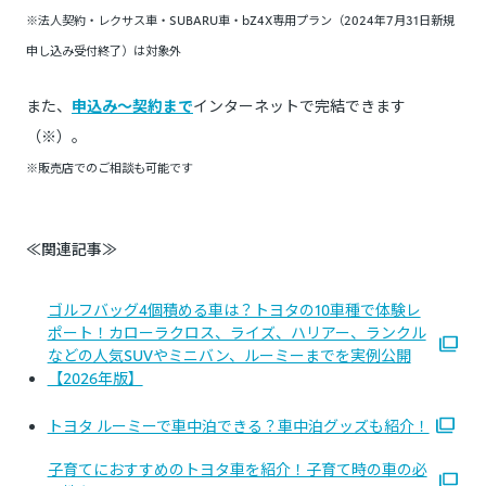
※法人契約・レクサス車・SUBARU車・bZ4X専用プラン（2024年7月31日新規
申し込み受付終了）は対象外
また、
申込み～契約まで
インターネットで完結できます
（※）。
※販売店でのご相談も可能です
≪関連記事≫
ゴルフバッグ4個積める車は？トヨタの10車種で体験レ
ポート！カローラクロス、ライズ、ハリアー、ランクル
などの人気SUVやミニバン、ルーミーまでを実例公開
【2026年版】
トヨタ ルーミーで車中泊できる？車中泊グッズも紹介！
子育てにおすすめのトヨタ車を紹介！子育て時の車の必