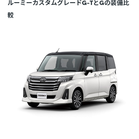
ルーミーカスタムグレードG-TとGの装備比
較