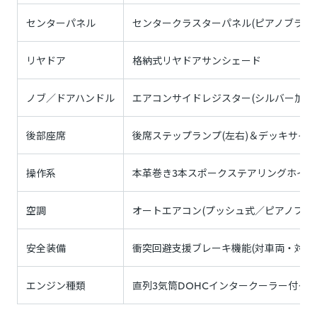
センターパネル
センタークラスターパネル(ピアノブラッ
リヤドア
格納式リヤドアサンシェード
ノブ／ドアハンドル
エアコンサイドレジスター(シルバー加飾
後部座席
後席ステップランプ(左右)＆デッキサイド
操作系
本革巻き3本スポークステアリングホイー
空調
オートエアコン(プッシュ式／ピアノブラ
安全装備
衝突回避支援ブレーキ機能(対車両・対歩行
エンジン種類
直列3気筒DOHCインタークーラー付タ