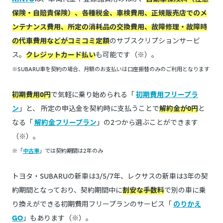
保険・自賠責保険）、各種税金、車検費用、正規販売店でのメ
ンテナンス費用、所定の消耗品の交換費用、故障修理・故障時
の代車費用などがコミコミ定額
のサブスクリプションサービ
ス。
クレジットカード払い
も可能です（※）。
※SUBARU車を契約の場合、月額のお支払いは口座振替のみのご利用となります
初期費用0円
で気軽に乗り始められる「
初期費用フリープラ
ン
」と、 所定の申込金を契約時に支払うことで
解約金が0円
と
なる「
解約金フリープラン
」の2つから選ぶことができます
（※）。
※「
中古車
」では契約期間は2年のみ
トヨタ・SUBARUの新車は3/5/7年、レクサスの新車は3年の契
約期間となっており、契約期間中に
割安な手数料
で別の車に乗
り換えができる初期費用フリープランのサービス「
のりかえ
GO
」もあります（※）。