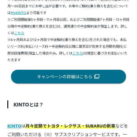
月～30日前までにお申し出が必要です。お車のご解約(乗り換えを含む)について
は
MyKINTO
より可能です
※ご利用開始後5ヶ月目・11ヶ月目以前、およびご利用開始後7ヶ月目・13ヶ月目
以降の中途解約(乗り換えを含む)は、通常通りの中途解約金が発生します。詳し
くは
こちら
※6ヶ月目および12ヶ月目で中途解約(乗り換えを含む)をされた場合でも、未払
いリース料(未払いリース料＝中途解約日以降に請求日が到来する月額利用料)と
原状回復費用(発生した場合のみ。詳しくは
こちら
)は規定に基づきお支払いいた
だきます
キャンペーンの詳細はこちら
KINTOとは？
KINTO
は
月々定額でトヨタ・レクサス・SUBARUの新車
などを
ご利用いただける（※）サブスクリプションサービスです。一