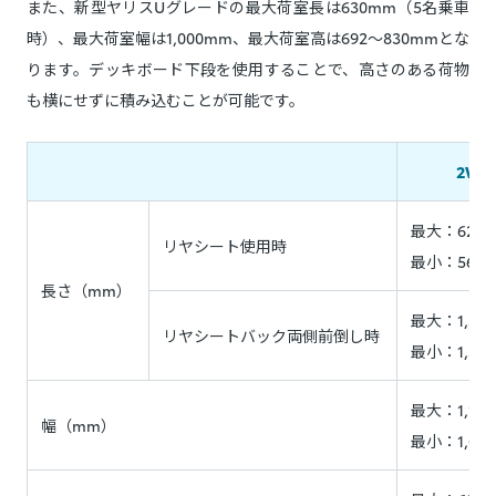
また、新型ヤリスUグレードの最大荷室長は630mm（5名乗車
時）、最大荷室幅は1,000mm、最大荷室高は692～830mmとな
ります。デッキボード下段を使用することで、高さのある荷物
も横にせずに積み込むことが可能です。
2WD
最大：622～
リヤシート使用時
最小：569～
長さ（mm）
最大：1,33
リヤシートバック両側前倒し時
最小：1,316
最大：1,153
幅（mm）
最小：1,00