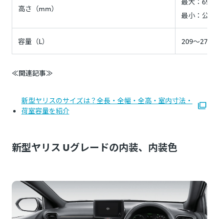
最大：692～
高さ（mm）
最小：公表
容量（L）
209～270
≪関連記事≫
新型ヤリスのサイズは？全長・全幅・全高・室内寸法・
荷室容量を紹介
新型ヤリス Uグレードの内装、内装色