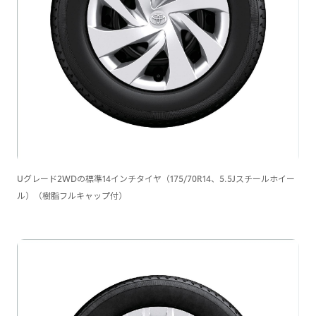
Uグレード2WDの標準14インチタイヤ（175/70R14、5.5Jスチールホイー
ル）（樹脂フルキャップ付）