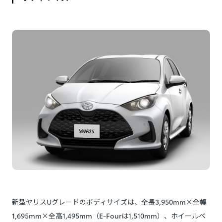
新型ヤリスUグレードのボディサイズは、全長3,950mm×全幅
1,695mm×全高1,495mm（E-Fourは1,510mm）、ホイールベ