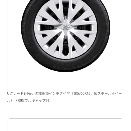
UグレードE-Fourの標準15インチタイヤ（185/60R15、6Jスチールホイー
ル）（樹脂フルキャップ付）