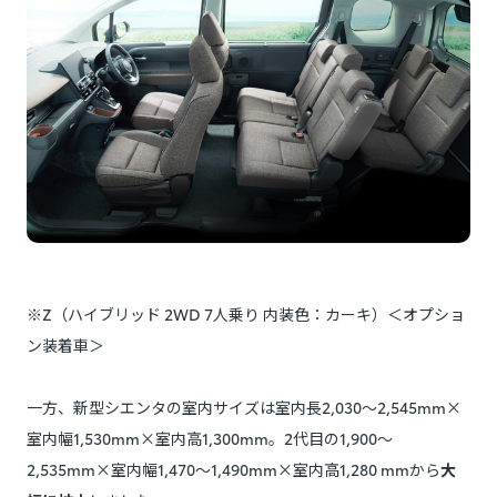
※Z（ハイブリッド 2WD 7人乗り 内装色：カーキ）＜オプショ
ン装着車＞
一方、新型シエンタの室内サイズは室内長2,030〜2,545mm×
室内幅1,530mm×室内高1,300mm。2代目の1,900〜
2,535mm×室内幅1,470〜1,490mm×室内高1,280 mmから
大