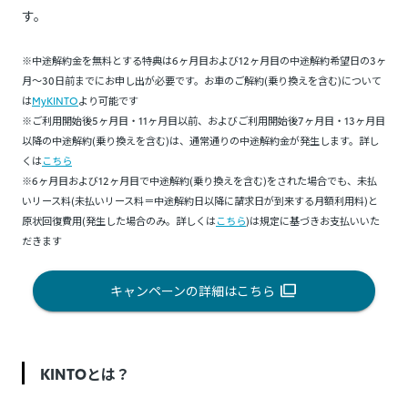
す。
※中途解約金を無料とする特典は6ヶ月目および12ヶ月目の中途解約希望日の3ヶ
月～30日前までにお申し出が必要です。お車のご解約(乗り換えを含む)について
は
MyKINTO
より可能です
※ご利用開始後5ヶ月目・11ヶ月目以前、およびご利用開始後7ヶ月目・13ヶ月目
以降の中途解約(乗り換えを含む)は、通常通りの中途解約金が発生します。詳し
くは
こちら
※6ヶ月目および12ヶ月目で中途解約(乗り換えを含む)をされた場合でも、未払
いリース料(未払いリース料＝中途解約日以降に請求日が到来する月額利用料)と
原状回復費用(発生した場合のみ。詳しくは
こちら
)は規定に基づきお支払いいた
だきます
キャンペーンの詳細はこちら
KINTOとは？