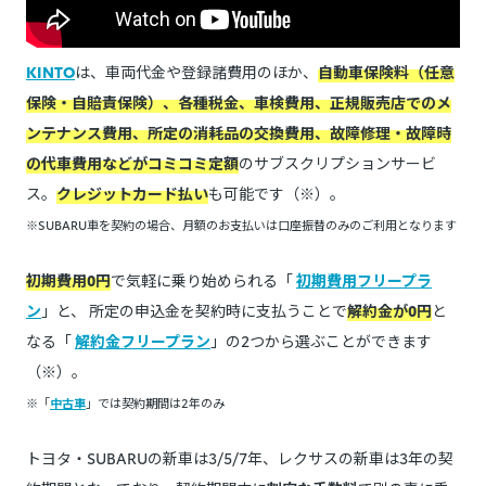
KINTO
は、車両代金や登録諸費用のほか、
自動車保険料（任意
保険・自賠責保険）、各種税金、車検費用、正規販売店でのメ
ンテナンス費用、所定の消耗品の交換費用、故障修理・故障時
の代車費用などがコミコミ定額
のサブスクリプションサービ
ス。
クレジットカード払い
も可能です（※）。
※SUBARU車を契約の場合、月額のお支払いは口座振替のみのご利用となります
初期費用0円
で気軽に乗り始められる「
初期費用フリープラ
ン
」と、 所定の申込金を契約時に支払うことで
解約金が0円
と
なる「
解約金フリープラン
」の2つから選ぶことができます
（※）。
※「
中古車
」では契約期間は2年のみ
トヨタ・SUBARUの新車は3/5/7年、レクサスの新車は3年の契