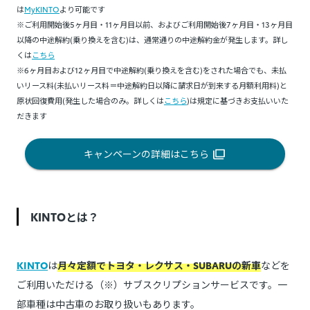
は
MyKINTO
より可能です
※ご利用開始後5ヶ月目・11ヶ月目以前、およびご利用開始後7ヶ月目・13ヶ月目
以降の中途解約(乗り換えを含む)は、通常通りの中途解約金が発生します。詳し
くは
こちら
※6ヶ月目および12ヶ月目で中途解約(乗り換えを含む)をされた場合でも、未払
いリース料(未払いリース料＝中途解約日以降に請求日が到来する月額利用料)と
原状回復費用(発生した場合のみ。詳しくは
こちら
)は規定に基づきお支払いいた
だきます
キャンペーンの詳細はこちら
KINTOとは？
KINTO
は
月々定額でトヨタ・レクサス・SUBARUの新車
などを
ご利用いただける（※）サブスクリプションサービスです。一
部車種は中古車のお取り扱いもあります。