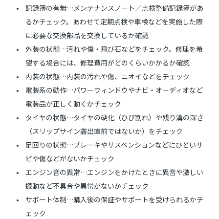
記録簿の有無…メンテナンスノート／点検整備記録簿があ
るかチェック。あわせて定期点検や車検などを実施した際
に必要な交換部品を交換しているか確認
外装の状態…汚れや傷・飛び石などをチェック。修理を希
望する場合には、修理費用がどのくらいかかるか確認
内装の状態…内装の汚れや傷、ニオイなどをチェック
電装系の動作…パワーウィンドウやナビ・オーディオなど
電装品が正しく動くかチェック
タイヤの状態…タイヤの硬化（ひび割れ）や残り溝の深さ
（スリップサイン露出直前ではないか）をチェック
足回りの状態…ブレーキやサスペンションなどにひどいサ
ビや傷などがないかチェック
エンジン音の異常…エンジンをかけたときに異音や激しい
振動など不具合や異常がないかチェック
サポート体制…購入後の保証やサポートを受けられるかチ
ェック