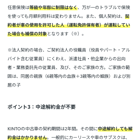
任意保険は
等級や年齢に制限はなく
、万が一のトラブルで保険
を使っても月額利用料は変わりません。また、個人契約は、
契
約者が車の使用を許可した人（運転免許保有者）が運転してい
た場合も補償の対象
となります（※）。
※法人契約の場合、ご契約法人の役職員（役員やパート・アル
バイト含む従業員）にくわえ、派遣社員・他企業からの出向
者・業務委託先の従業員、及び、そのご家族の方。ご家族の範
囲は、同居の親族（6親等内の血族＋3親等内の姻族）および別
居の子
ポイント3：中途解約金が不要
KINTOの中古車の契約期間は2年間。その間に
中途解約しても解
約金はかかりません
。一般的にカーリースや車のサブスクは、