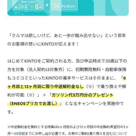
「クルマは欲しいけど、あと一歩が踏み出せない」という若年
のお客様の想いにKINTOが応えます！
はじめてKINTOをご契約される方、及び申込時点で35歳以下の
方を対象（法人契約は対象外）に、初期費用無料・自動車保険
もコミコミといったKINTOの基本サービスはそのままに、 「
6
ヶ月目と12ヶ月目に限り中途解約金なし
（※）で乗り換えや解
約が可能（※）」 ＋ 「
ガソリン代5万円分のプレゼント
（ENEOSプリカでお渡し）
」 となるキャンペーンを実施中で
す。
※中途解約金を無料とする特典は6ヶ月目および12ヶ月目の中途解約希望日の3ヶ
月～30日前までにお申し出が必要です。お車のご解約(乗り換えを含む)について