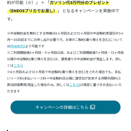
約が可能（※）」 ＋ 「
ガソリン代5万円分のプレゼント
（ENEOSプリカでお渡し）
」 となるキャンペーンを実施中で
す。
※中途解約金を無料とする特典は6ヶ月目および12ヶ月目の中途解約希望日の3ヶ
月～30日前までにお申し出が必要です。お車のご解約(乗り換えを含む)について
は
MyKINTO
より可能です
※ご利用開始後5ヶ月目・11ヶ月目以前、およびご利用開始後7ヶ月目・13ヶ月目
以降の中途解約(乗り換えを含む)は、通常通りの中途解約金が発生します。詳し
くは
こちら
※6ヶ月目および12ヶ月目で中途解約(乗り換えを含む)をされた場合でも、未払
いリース料(未払いリース料＝中途解約日以降に請求日が到来する月額利用料)と
原状回復費用(発生した場合のみ。詳しくは
こちら
)は規定に基づきお支払いいた
だきます
キャンペーンの詳細はこちら