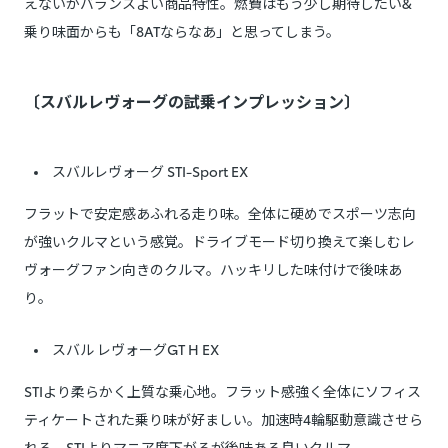
えないがバランスよい商品特性。燃費はもう少し期待したい&
乗り味面からも「8ATならなあ」と思ってしまう。
〔スバルレヴォーグの試乗インプレッション〕
スバルレヴォーグ STI-Sport EX
フラットで安定感あふれる走り味。全体に硬めでスポーツ志向
が強いクルマという感覚。ドライブモード切り換えて楽しむレ
ヴォーグファン向きのクルマ。ハッキリした味付けで後味あ
り。
スバル レヴォーグGT H EX
STIより柔らかく上質な乗心地。フラット感強く全体にソフィス
ティケートされた乗り味が好ましい。加速時4輪駆動意識させら
れる。STIよりマニア度下がるが後味ある良いクルマ。