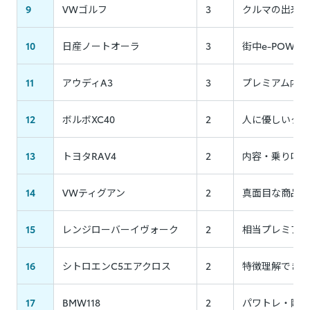
9
VWゴルフ
3
クルマの出来・
10
日産ノートオーラ
3
街中e-POW
11
アウディA3
3
プレミアム内外
12
ボルボXC40
2
人に優しいクル
13
トヨタRAV4
2
内容・乗り味よ
14
VWティグアン
2
真面目な商品だ
15
レンジローバーイヴォーク
2
相当プレミアム
16
シトロエンC5エアクロス
2
特徴理解できる
17
BMW118
2
パワトレ・剛性