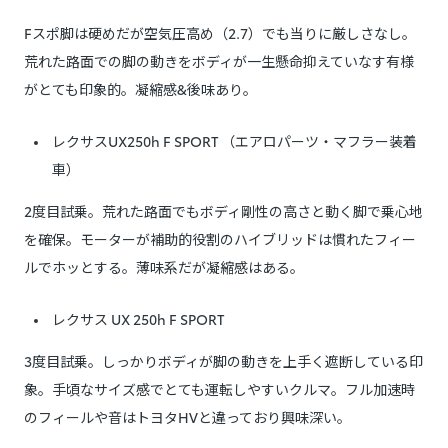
Fスポ脚は硬めだが空気圧高め（2.7）でも当りに厳しさなし。
荒れた路面での脚の動きをボディが一生懸命抑えていなす有様
がとても印象的。凝縮感&後味あり。
レクサスUX250h F SPORT （エアロパーツ・マフラー装着
車）
2度目試乗。荒れた路面でもボディ剛性の高さと動く脚で乗心地
を確保。モーターが補助的役割のハイブリッドは慣れたフィー
ルでホッとする。薄味系だが凝縮感はある。
レクサス UX 250h F SPORT
3度目試乗。しっかりボディが脚の動きを上手く遮断している印
象。手頃なサイズ感でとても運転しやすいクルマ。フル加速時
のフィールや音はトヨタHVと違っており興味深い。