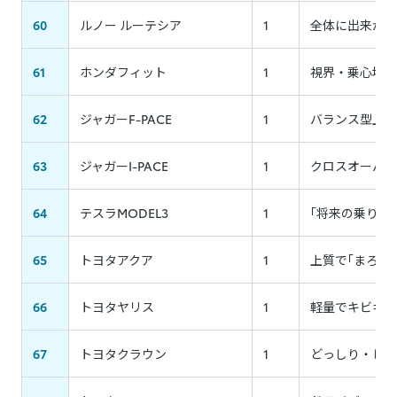
60
ルノー ルーテシア
1
全体に出来が良
61
ホンダフィット
1
視界・乗心地○
62
ジャガーF-PACE
1
バランス型上級
63
ジャガーI-PACE
1
クロスオーバー
64
テスラMODEL3
1
｢将来の乗り物
65
トヨタアクア
1
上質で｢まろや
66
トヨタヤリス
1
軽量でキビキビ
67
トヨタクラウン
1
どっしり・しっ