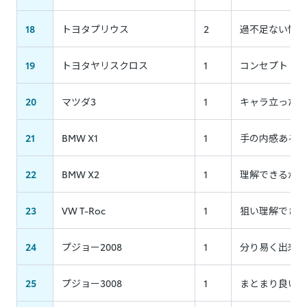
18
トヨタプリウス
2
過不足ない性能
19
トヨタヤリスクロス
1
コンセプト・出
20
マツダ3
1
キャラ立った個
21
BMW X1
1
手の内感あるが
22
BMW X2
1
理解できるが、
23
VW T-Roc
1
狙い理解できる
24
プジョー2008
1
分り易く出来も
25
プジョー3008
1
まとまり良いが