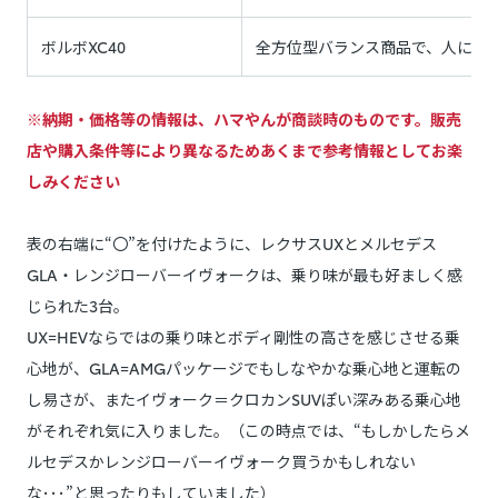
ボルボXC40
全方位型バランス商品で、人に優し
※納期・価格等の情報は、ハマやんが
商談時の
ものです。販売
店や購入条件等により異なるためあくまで参考情報としてお楽
しみください
表の右端に“〇”を付けたように、レクサスUXとメルセデス
GLA・レンジローバーイヴォークは、乗り味が最も好ましく感
じられた3台。
UX=HEVならではの乗り味とボディ剛性の高さを感じさせる乗
心地が、GLA=AMGパッケージでもしなやかな乗心地と運転の
し易さが、またイヴォーク＝クロカンSUVぽい深みある乗心地
がそれぞれ気に入りました。（この時点では、“もしかしたらメ
ルセデスかレンジローバーイヴォーク買うかもしれない
な･･･”と思ったりもしていました）