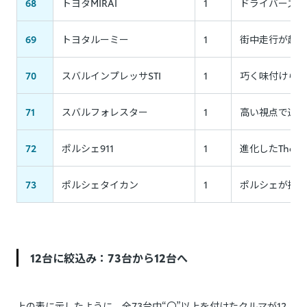
68
トヨタMIRAI
1
ドライバーズカ
69
トヨタルーミー
1
街中走行が超ラ
70
スバルインプレッサSTI
1
巧く味付けられ
71
スバルフォレスター
1
高い視点で運転
72
ポルシェ911
1
進化したThe9
73
ポルシェタイカン
1
ポルシェが提示
12台に絞込み：73台から12台へ
上の表に示したように、全73台中“〇”以上を付けたクルマが12