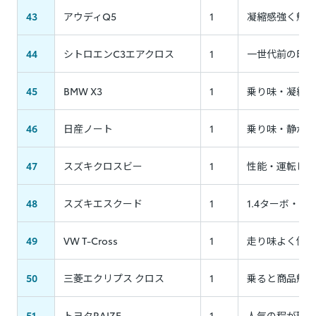
43
アウディQ5
1
凝縮感強く魅力
44
シトロエンC3エアクロス
1
一世代前の印象
45
BMW X3
1
乗り味・凝縮感
46
日産ノート
1
乗り味・静かさ
47
スズキクロスビー
1
性能・運転し易
48
スズキエスクード
1
1.4ターボ・
49
VW T-Cross
1
走り味よく使い
50
三菱エクリプス クロス
1
乗ると商品魅力
51
トヨタRAIZE
1
人気の程が理解