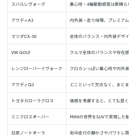
スバルレヴォーグ
乗心地・4輪駆動感覚は素晴らしく
アウディA3
内外装・走り味等、プレミアムコ
マツダCX-30
全体のバランス・内外装デザイン・
VW GOLF
クルマ全体のバランスや存在感等
レンジローバーイヴォーク
クロカンっぽい乗心地や内外装デザ
アウディQ3
どこといって欠点なく、まとまり良
トヨタカローラクロス
価格を考慮すると、とても良く出来
ミニクロスオーバー
MINIの世界をSUVで実現した魅
日産ノートオーラ
街中走行の静かさやパワトレ質感