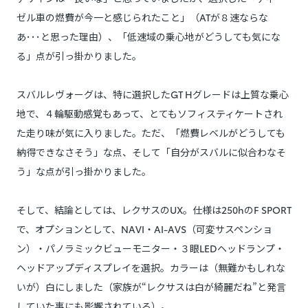
ゼル車の燃費が今一と感じられたこと」（ATが８速ならな
あ･･･と思った理由）、「低速域の乗心地がどうしても気にな
る」点が引っ掛かりました。
スバルレヴォーグは、特に選択したGT Hグレードは上質な乗心
地で、４輪駆動感覚もあって、とてもソフィスティケートされ
た走り味が気に入りました。ただ、「燃費レベルがどうしても
納得できなさそう」な点、そして「自分がスバルに似合わなそ
う」な点が引っ掛かりました。
そして、結論としては、レクサスのUX。仕様は250hのF SPORT
で、オプションとして、NAVI・AI-AVS（可変サスペンショ
ン）・パノラミックビューモニター・３眼LEDヘッドランプ・
ヘッドアップディスプレイを選択。カラーは（無難かもしれな
いが）白にしました（家族が“レクサスは白が綺麗だね”と発言
していた事にも影響されている）。