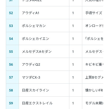
52
アウディA1
1
手頃サイズ・走
53
ポルシェマカン
1
オンロードSU
54
ポルシェカイエン
1
｢ポルシェを着
55
メルセデスAセダン
1
メルセデスっぽ
56
アウディQ2
1
キビキビ乗り味
57
マツダCX-3
1
上質Bセグメン
58
日産スカイライン
1
懐かしいFRセ
59
日産エクストレイル
1
モデル末期だがま