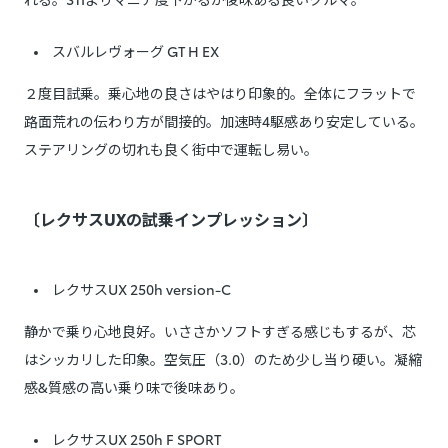
スバルレヴォーグ GT H EX
２度目試乗。乗心地の良さはやはり印象的。全体にフラットで
路面荒れの伝わり方が間接的。加速時4駆感あり安定している。
ステアリングの切れも良く街中で運転し易い。
〔レクサスUXの試乗インプレッション〕
レクサスUX 250h version-C
静かで乗り心地良好。いささかソフトすぎる感じもするが、芯
はシッカリした印象。空気圧（3.0）のため少し当り硬い。凝縮
感&質感の高い乗り味で後味あり。
レクサスUX 250h F SPORT