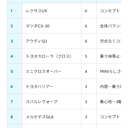
1
レクサスUX
6
コンセプト・ク
2
マツダCX-30
6
全体バランス・
3
アウディQ3
6
欠点なくコンセ
4
トヨタカローラ（クロス）
5
乗り味等よく出
5
ミニクロスオーバー
4
MINIらしさ○
6
トヨタハリアー
3
内容・乗り味○
7
スバルレヴォーグ
3
乗心地・4駆感
8
メルセデスGLA
3
コンセプト・乗