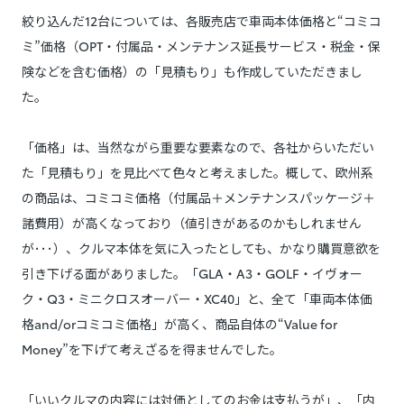
絞り込んだ12台については、各販売店で車両本体価格と“コミコ
ミ”価格（OPT・付属品・メンテナンス延長サービス・税金・保
険などを含む価格）の「見積もり」も作成していただきまし
た。
「価格」は、当然ながら重要な要素なので、各社からいただい
た「見積もり」を見比べて色々と考えました。概して、欧州系
の商品は、コミコミ価格（付属品＋メンテナンスパッケージ＋
諸費用）が高くなっており（値引きがあるのかもしれません
が･･･）、クルマ本体を気に入ったとしても、かなり購買意欲を
引き下げる面がありました。「GLA・A3・GOLF・イヴォー
ク・Q3・ミニクロスオーバー・XC40」と、全て「車両本体価
格and/orコミコミ価格」が高く、商品自体の“Value for
Money”を下げて考えざるを得ませんでした。
「いいクルマの内容には対価としてのお金は支払うが」、「内