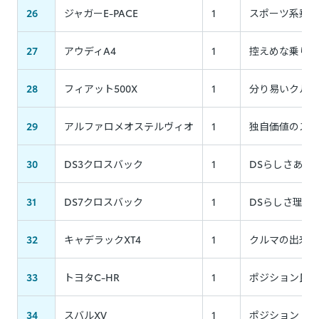
26
ジャガーE-PACE
1
スポーツ系乗り
27
アウディA4
1
控えめな乗り味
28
フィアット500X
1
分り易いクルマ
29
アルファロメオステルヴィオ
1
独自価値のスポ
30
DS3クロスバック
1
DSらしさある
31
DS7クロスバック
1
DSらしさ理解
32
キャデラックXT4
1
クルマの出来は
33
トヨタC-HR
1
ポジション良い
34
スバルXV
1
ポジション・コ