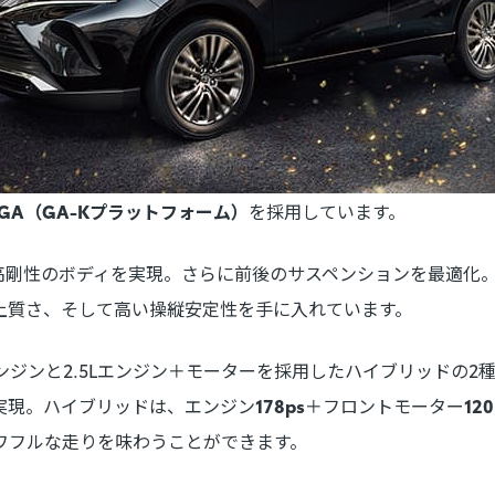
NGA（GA-Kプラットフォーム）
を採用しています。
つ高剛性のボディを実現。さらに前後のサスペンションを最適化
上質さ、そして高い操縦安定性を手に入れています。
ンジンと2.5Lエンジン＋モーターを採用したハイブリッドの2
実現。ハイブリッドは、エンジン
178ps
＋フロントモーター
120
ワフルな走りを味わうことができます。