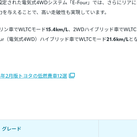
定された電気式4WDシステム「E-Four」では、さらにリアに
力を与えることで、高い走破性も実現しています。
リン車でWLTCモード
15.4km/L
、2WDハイブリッド車でWLT
Four（電気式4WD）ハイブリッド車でWLTCモード
21.6km/L
と
4年2月版トヨタの低燃費車12選
グレード