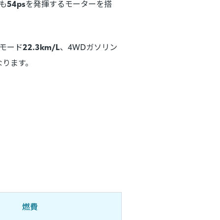
も
54ps
を発揮するモーターを搭
Cモード
22.3km/L
、4WDガソリン
なります。
燃費