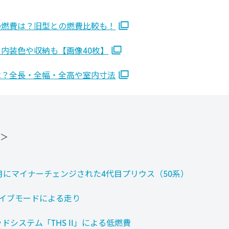
スの燃費は？旧型との燃費比較も！
？内装色や収納も【画像40枚】
は？全長・全幅・全高や室内寸法
＞
12月にマイナーチェンジされた4代目プリウス（50系）
ライブモードによる走り
ドシステム「THS II」による低燃費