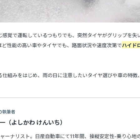
じ感覚で運転しているつもりでも、突然タイヤがグリップを失
ほど性能の高い車やタイヤでも、路面状況や速度次第で
ハイド
る仕組みをはじめ、雨の日に注意したいタイヤ選びや車の特徴
の執筆者
賢一（よしかわ けんいち）
ャーナリスト。日産自動車にて11年間、操縦安定性-乗り心地