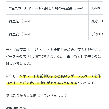
2名乗車（リヤシート前倒し）時の荷室長（mm）
1,440
荷室幅（mm）
最小：1,00
荷室高（mm）
デッキボー
ライズの荷室は、リヤシートを使用した場合、荷物を載せるス
ペース分の広さしか確保できないため、車中泊として使うのは
難しいでしょう。
ただし、
リヤシートを前倒しすると長いラゲージスペースを作
り出すことができ、車中泊ができるようになる
といえます。
ではここから具体的に見ていきましょう。
≪関連記事≫