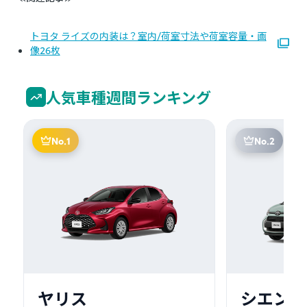
トヨタ ライズの内装は？室内/荷室寸法や荷室容量・画
像26枚