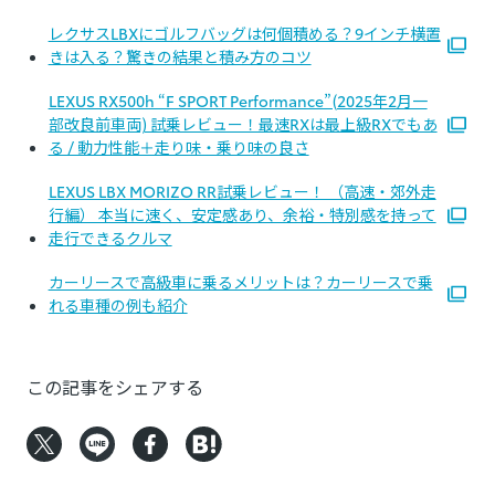
レクサスLBXにゴルフバッグは何個積める？9インチ横置
きは入る？驚きの結果と積み方のコツ
LEXUS RX500h “F SPORT Performance”(2025年2月一
部改良前車両) 試乗レビュー！最速RXは最上級RXでもあ
る / 動力性能＋走り味・乗り味の良さ
LEXUS LBX MORIZO RR試乗レビュー！ （高速・郊外走
行編） 本当に速く、安定感あり、余裕・特別感を持って
走行できるクルマ
カーリースで高級車に乗るメリットは？カーリースで乗
れる車種の例も紹介
この記事をシェアする