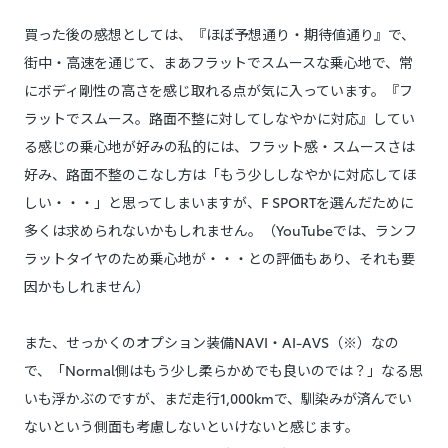
買った後の感想としては、『ほぼ予想通り・期待値通り』で、
街中・高速を通じて、まあフラットでスムースな乗心地で、常
にボディ剛性の高さを感じ取れる点が気に入っています。『フ
ラットでスムース。路面不整に対してしなやかに対応』してい
る感じの乗心地が好みの私的には、フラット感・スムースさは
好み、路面不整のこなし方は「もう少ししなやかに対応してほ
しい・・・」と思ってしまいますが、F SPORTを選んだために
多くは求められないかもしれません。（YouTubeでは、ランフ
ラットタイヤのため乗心地が・・・との評価もあり、それも要
因かもしれません）
また、せっかくのオプション装備NAVI・AI-AVS（※）なの
で、「Normal側はもう少し柔らかめでも良いのでは？」なる思
いも浮かぶのですが、まだ走行1,000kmで、馴染みが済んでい
ないという側面も考慮しないといけないと感じます。