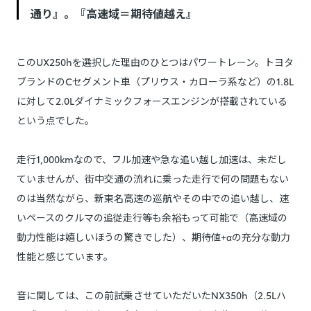
通り』。『高速域＝期待値越え』
このUX250hを選択した理由のひとつはパワートレーン。トヨタ
ブランドのCセグメント車（プリウス・カローラ系など）の1.8L
に対して2.0Lダイナミックフォースエンジンが搭載されている
という点でした。
走行1,000kmなので、フル加速や急な追い越し加速は、未だし
ていませんが、街中交通の流れに乗った走行で何の問題もない
のは当然ながら、新東名高速の巡航やその中での追い越し、速
いペースのクルマの追従走行等も余裕もって可能で（高速域の
動力性能は嬉しいほうの驚きでした）、期待値+αの充分な動力
性能と感じています。
音に関しては、この前試乗させていただいたNX350h（2.5Lハ