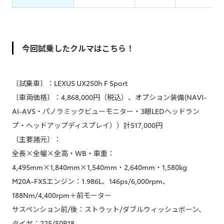
今回試乗したクルマはこちら！
〔試乗車〕：LEXUS UX250h F Sport
〔車両価格〕：4,868,000円（税込）、オプション装備(NAVI-
AI-AVS・パノラミックビューモニター・3眼LEDヘッドラン
プ・ヘッドアップディスプレイ））計517,000円
〔主要諸元〕：
全長×全幅×全高・WB・車重：
4,495mm×1,840mm×1,540mm・2,640mm・1,580kg
M20A-FXSエンジン：1.986L、146ps/6,000rpm、
188Nm/4,400rpm＋前モーター
サスペンション前/後：ストラット/ダブルウィッシュボーン、
タイヤ：225/50R18