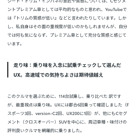
シート・トリム・インパネの意匠や質感については、Cセグメ
ントプレミアム車としては平均的なものと思われ、YouTubeで
は『トリムの質感が低い』などと言われたりしています。しか
し、私自身はその面の重視度が低いのかもしれませんが、自分
では何も気にならず、プレミアム車として充分な質感と感じて
います。
走り味：乗り味を入念に試乗チェックして選んだ
UX。高速域での気持ちよさは期待値越え
このクルマを選ぶために、114台試乗し、乗り比べた 訳です
が、最重視点は乗り味。UXには都合6回乗って確認しました（F
スポーツ3回、version-C2回、UX200に1回）が、他にもCセグ
メント（クロスオーバー）SUVを中心に、周辺車種・味付けの
評判良いクルマを網羅的に乗りました。