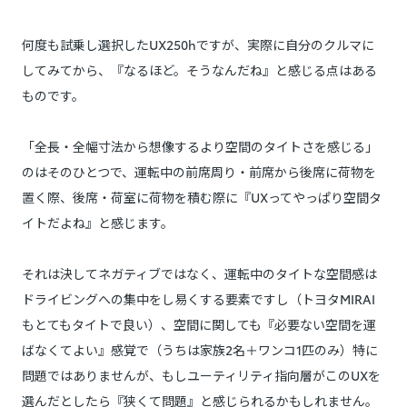
何度も試乗し選択したUX250hですが、実際に自分のクルマに
してみてから、『なるほど。そうなんだね』と感じる点はある
ものです。
「全長・全幅寸法から想像するより空間のタイトさを感じる」
のはそのひとつで、運転中の前席周り・前席から後席に荷物を
置く際、後席・荷室に荷物を積む際に『UXってやっぱり空間タ
イトだよね』と感じます。
それは決してネガティブではなく、運転中のタイトな空間感は
ドライビングへの集中をし易くする要素ですし（トヨタMIRAI
もとてもタイトで良い）、空間に関しても『必要ない空間を運
ばなくてよい』感覚で（うちは家族2名＋ワンコ1匹のみ）特に
問題ではありませんが、もしユーティリティ指向層がこのUXを
選んだとしたら『狭くて問題』と感じられるかもしれません。