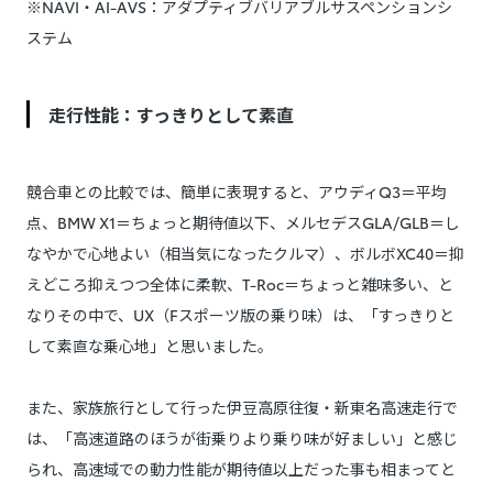
※NAVI・AI-AVS：アダプティブバリアブルサスペンションシ
ステム
走行性能：すっきりとして素直
競合車との比較では、簡単に表現すると、アウディQ3＝平均
点、BMW X1＝ちょっと期待値以下、メルセデスGLA/GLB＝し
なやかで心地よい（相当気になったクルマ）、ボルボXC40＝抑
えどころ抑えつつ全体に柔軟、T-Roc＝ちょっと雑味多い、と
なりその中で、UX（Fスポーツ版の乗り味）は、「すっきりと
して素直な乗心地」と思いました。
また、家族旅行として行った伊豆高原往復・新東名高速走行で
は、「高速道路のほうが街乗りより乗り味が好ましい」と感じ
られ、高速域での動力性能が期待値以上だった事も相まってと