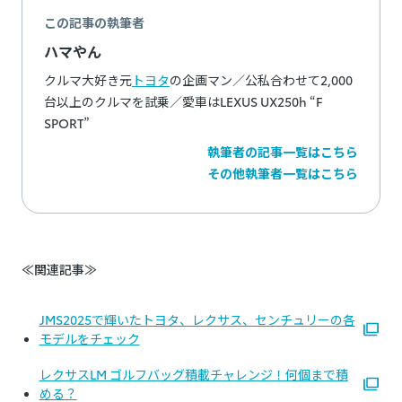
この記事の執筆者
ハマやん
クルマ大好き元
トヨタ
の企画マン／公私合わせて2,000
台以上のクルマを試乗／愛車はLEXUS UX250h “F
SPORT”
執筆者の記事一覧はこちら
その他執筆者一覧はこちら
≪関連記事≫
JMS2025で輝いたトヨタ、レクサス、センチュリーの各
モデルをチェック
レクサスLM ゴルフバッグ積載チャレンジ！何個まで積
める？