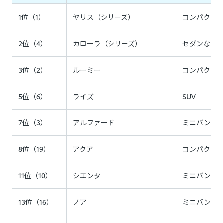
1位（1）
ヤリス（シリーズ）
コンパクト
2位（4）
カローラ（シリーズ）
セダンなど
3位（2）
ルーミー
コンパクト
5位（6）
ライズ
SUV
7位（3）
アルファード
ミニバン
8位（19）
アクア
コンパクト
11位（10）
シエンタ
ミニバン
13位（16）
ノア
ミニバン