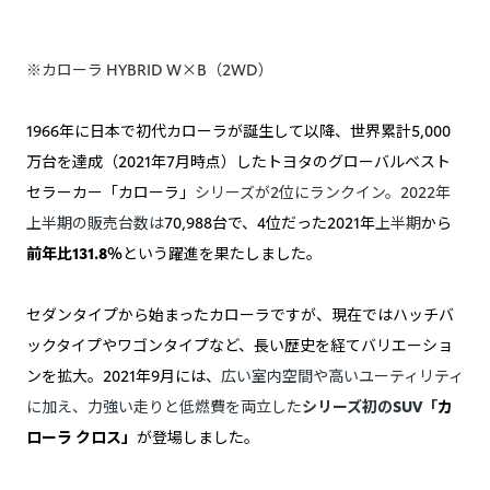
※カローラ HYBRID W×B（2WD）
1966年に日本で初代カローラが誕生して以降、世界累計5,000
万台を達成（2021年7月時点）したトヨタのグローバルベスト
セラーカー「カローラ」
シリーズが2位にランクイン。2022年
上半期の販売台数は
70,988台で、4位だった2021年
上半期
から
前年比131.8％
という躍進を果たしました。
セダンタイプから始まったカローラですが、現在ではハッチバ
ックタイプやワゴンタイプなど、長い歴史を経てバリエーショ
ンを拡大。2021年9月には、
広い室内空間や高いユーティリティ
に加え、力強い走りと低燃費を両立した
シリーズ初のSUV「
カ
ローラ クロス」
が登場しました。