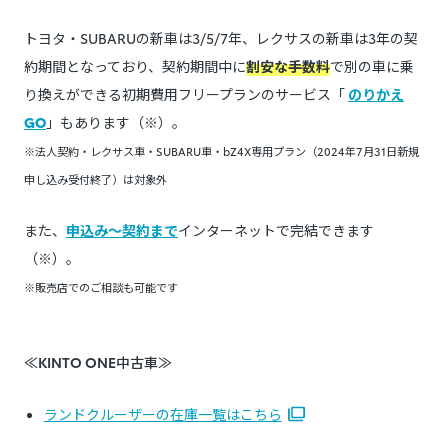
トヨタ・SUBARUの新車は3/5/7年、レクサスの新車は3年の契
約期間となっており、契約期間中に
割安な手数料
で別の車に乗
り換えができる初期費用フリープランのサービス「
のりかえ
GO
」もあります（※）。
※法人契約・レクサス車・SUBARU車・bZ4X専用プラン（2024年7月31日新規
申し込み受付終了）は対象外
また、
申込み～契約まで
インターネットで完結できます
（※）。
※販売店でのご相談も可能です
≪KINTO ONE中古車≫
ランドクルーザーの在庫一覧はこちら