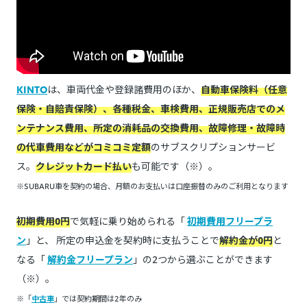
KINTO
は、車両代金や登録諸費用のほか、
自動車保険料（任意
保険・自賠責保険）、各種税金、車検費用、正規販売店でのメ
ンテナンス費用、所定の消耗品の交換費用、故障修理・故障時
の代車費用などがコミコミ定額
のサブスクリプションサービ
ス。
クレジットカード払い
も可能です（※）。
※SUBARU車を契約の場合、月額のお支払いは口座振替のみのご利用となります
初期費用0円
で気軽に乗り始められる「
初期費用フリープラ
ン
」と、 所定の申込金を契約時に支払うことで
解約金が0円
と
なる「
解約金フリープラン
」の2つから選ぶことができます
（※）。
※「
中古車
」では契約期間は2年のみ