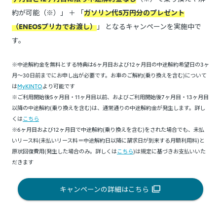
約が可能（※）」 ＋ 「
ガソリン代5万円分のプレゼント
（ENEOSプリカでお渡し）
」 となるキャンペーンを実施中で
す。
※中途解約金を無料とする特典は6ヶ月目および12ヶ月目の中途解約希望日の3ヶ
月～30日前までにお申し出が必要です。お車のご解約(乗り換えを含む)について
は
MyKINTO
より可能です
※ご利用開始後5ヶ月目・11ヶ月目以前、およびご利用開始後7ヶ月目・13ヶ月目
以降の中途解約(乗り換えを含む)は、通常通りの中途解約金が発生します。詳し
くは
こちら
※6ヶ月目および12ヶ月目で中途解約(乗り換えを含む)をされた場合でも、未払
いリース料(未払いリース料＝中途解約日以降に請求日が到来する月額利用料)と
原状回復費用(発生した場合のみ。詳しくは
こちら
)は規定に基づきお支払いいた
だきます
キャンペーンの詳細はこちら