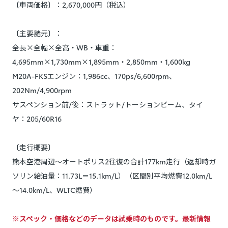
〔車両価格〕：2,670,000円（税込）
〔主要諸元〕：
全長×全幅×全高・WB・車重：
4,695mm×1,730mm×1,895mm・2,850mm・1,600kg
M20A-FKSエンジン：1,986cc、170ps/6,600rpm、
202Nm/4,900rpm
サスペンション前/後：ストラット/トーションビーム、タイ
ヤ：205/60R16
〔走行概要〕
熊本空港周辺～オートポリス2往復の合計177km走行（返却時ガ
ソリン給油量：11.73L＝15.1km/L）（区間別平均燃費12.0km/L
～14.0km/L、WLTC燃費）
※スペック・価格などのデータは試乗時のものです。最新情報